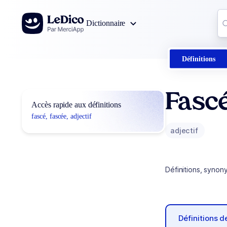
Aller au contenu
Co
Dictionnaire
0
r
Définitions
Fascé
Accès rapide aux définitions
fascé, fascée, adjectif
adjectif
Définitions, synon
Définitions 