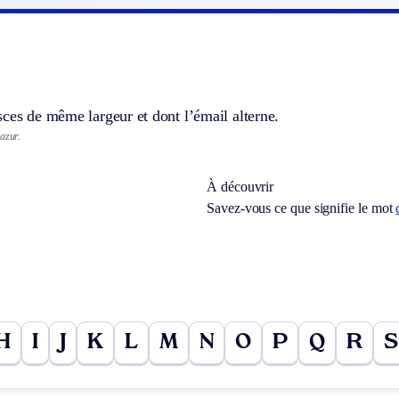
ces de même largeur et dont l’émail alterne.
azur.
À découvrir
Savez-vous ce que signifie le mot
H
I
J
K
L
M
N
O
P
Q
R
S