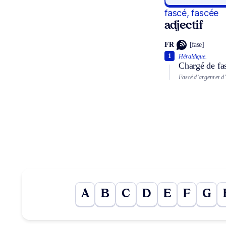
fascé, fascée
adjectif
FR
[fase]
1
Héraldique.
Chargé de fas
Fascé d’argent et d’
A
B
C
D
E
F
G