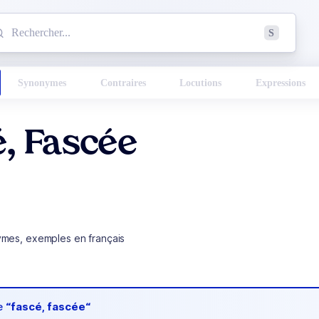
mmencez à chercher un mot dans le dictionnaire :
S
esults found.
Synonymes
Contraires
Locutions
Expressions
, Fascée
ymes, exemples en français
de
“fascé, fascée“