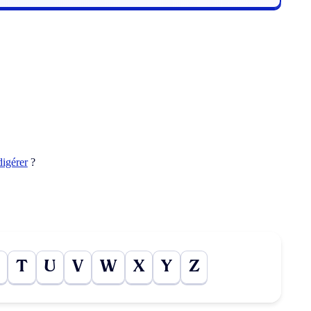
digérer
?
T
U
V
W
X
Y
Z