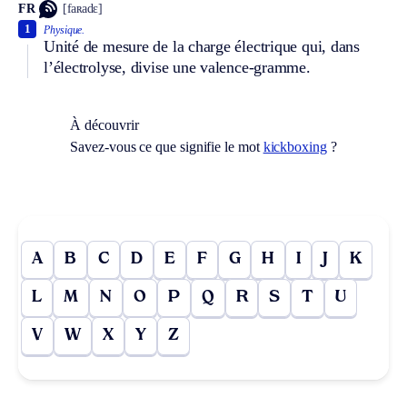
FR
[faʀadɛ]
1
Physique.
Unité de mesure de la charge électrique qui, dans
l’électrolyse, divise une valence-gramme.
À découvrir
Savez-vous ce que signifie le mot
kickboxing
?
A
B
C
D
E
F
G
H
I
J
K
L
M
N
O
P
Q
R
S
T
U
V
W
X
Y
Z