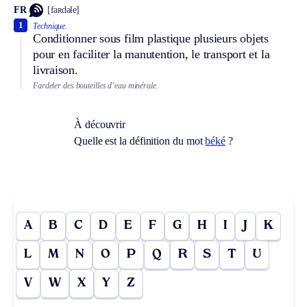
FR
[faʀdəle]
1
Technique.
Conditionner sous film plastique plusieurs objets
pour en faciliter la manutention, le transport et la
livraison.
Fardeler des bouteilles d’eau minérale.
À découvrir
Quelle est la définition du mot
béké
?
A
B
C
D
E
F
G
H
I
J
K
L
M
N
O
P
Q
R
S
T
U
V
W
X
Y
Z