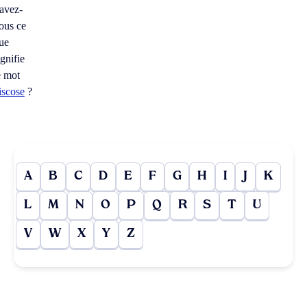
avez-
ous ce
ue
ignifie
e mot
iscose
?
A
B
C
D
E
F
G
H
I
J
K
L
M
N
O
P
Q
R
S
T
U
V
W
X
Y
Z