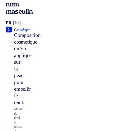
nom
masculin
FR
[faʀ]
1
Cosmétique.
Composition
cosmétique
qu’on
applique
sur
la
peau
pour
embellir
le
teint.
Mettre
du
fard
à
joues,
à