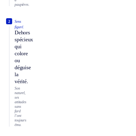
paupières.
2
Sens
figuré.
Dehors
spécieux
qui
colore
ou
déguise
la
vérité.
Son
naturel,
ses
attitudes
sans
fard
l’ont
toujours
ému.