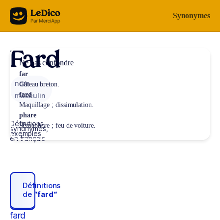
Aller au contenu
Synonymes
Fard
Ne pas confondre
far
nom
Gâteau breton.
fard
masculin
Maquillage ; dissimulation.
phare
Définitions,
Sémaphore ; feu de voiture.
synonymes,
exemples
en français
Définitions
de
“fard“
fard