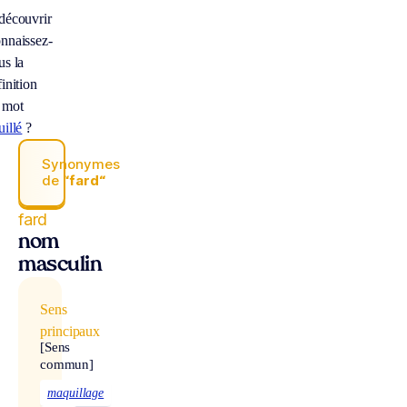
découvrir
nnaissez-
us la
inition
 mot
uillé
?
Synonymes
de
“fard“
fard
nom
masculin
Sens
principaux
[Sens
commun]
maquillage