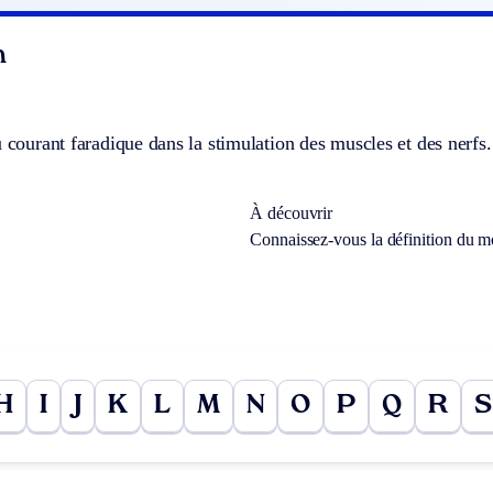
n
u courant faradique dans la stimulation des muscles et des nerfs.
À découvrir
Connaissez-vous la définition du 
H
I
J
K
L
M
N
O
P
Q
R
S