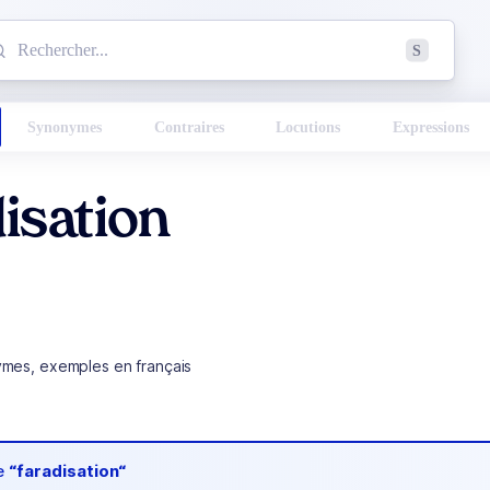
mmencez à chercher un mot dans le dictionnaire :
S
esults found.
Synonymes
Contraires
Locutions
Expressions
isation
ymes, exemples en français
de
“faradisation“