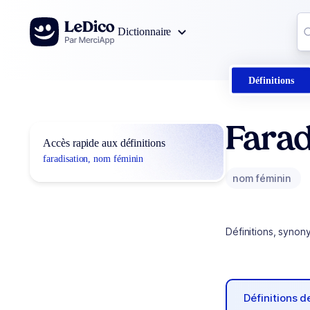
Aller au contenu
Co
Dictionnaire
0
r
Définitions
Farad
Accès rapide aux définitions
faradisation, nom féminin
nom féminin
Définitions, synon
Définitions 