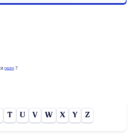
mot
ouzo
?
T
U
V
W
X
Y
Z