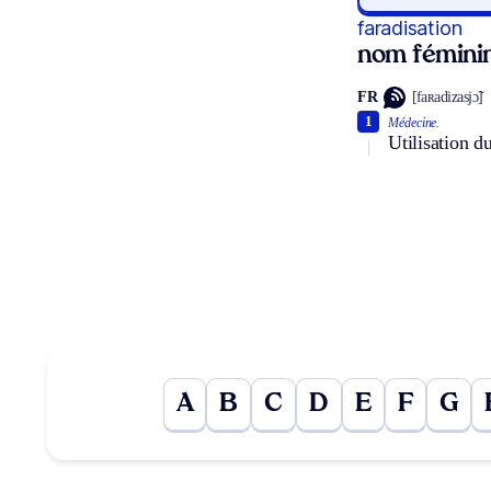
faradisation
nom fémini
FR
[faʀadizasjɔ̃]
1
Médecine.
Utilisation d
A
B
C
D
E
F
G