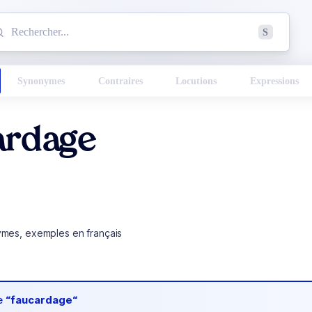
mmencez à chercher un mot dans le dictionnaire :
S
esults found.
Synonymes
Contraires
Locutions
Expressions
ardage
ymes, exemples en français
de
“faucardage“