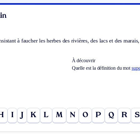
in
sistant à faucher les herbes des rivières, des lacs et des marais,
À découvrir
Quelle est la définition du mot
supe
H
I
J
K
L
M
N
O
P
Q
R
S