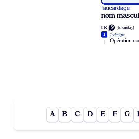
faucardage
nom mascul
FR
[fokaʀdaʒ]
1
Technique.
Opération con
A
B
C
D
E
F
G