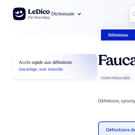
Aller au contenu
Co
Dictionnaire
0
r
Définitions
Fauc
Accès rapide aux définitions
faucardage, nom masculin
nom masculin
Définitions, synon
Définitions 