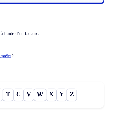
 à l’aide d’un faucard.
rpréfet
?
T
U
V
W
X
Y
Z