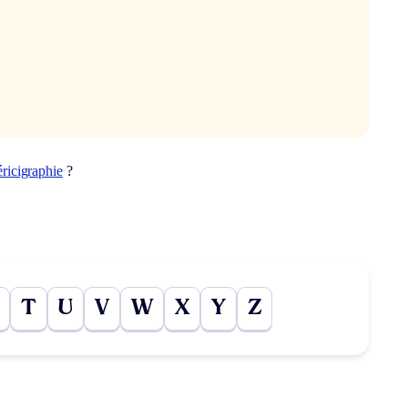
éricigraphie
?
T
U
V
W
X
Y
Z