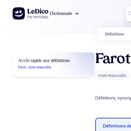
Aller au contenu
Co
Dictionnaire
0
r
Définitions
Farot
Accès rapide aux définitions
farot, nom masculin
nom masculin
Définitions, synon
Définitions 