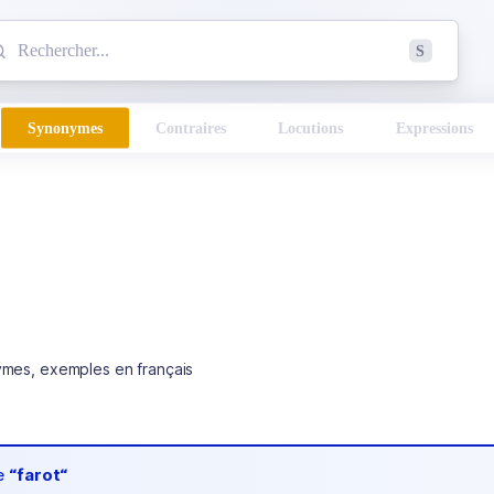
mmencez à chercher un mot dans le dictionnaire :
S
esults found.
Synonymes
Contraires
Locutions
Expressions
ymes, exemples en français
de
“farot“