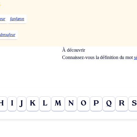
x
eur
fanfaron
sbroufeur
À découvrir
Connaissez-vous la définition du mot
s
H
I
J
K
L
M
N
O
P
Q
R
S