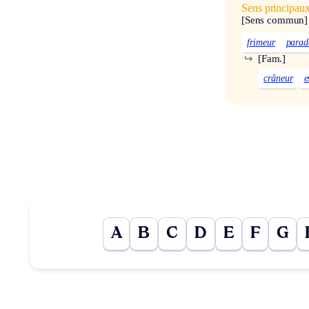
Sens principau
[Sens commun]
frimeur
parad
↪
[Fam.]
crâneur
e
A
B
C
D
E
F
G