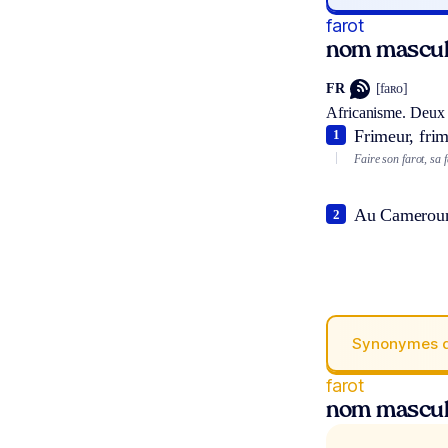
farot
nom mascul
FR
[faʀo]
Africanisme
. Deux 
Frimeur, fri
1
Faire son farot, sa 
Au Cameroun 
2
Synonymes 
farot
nom mascul