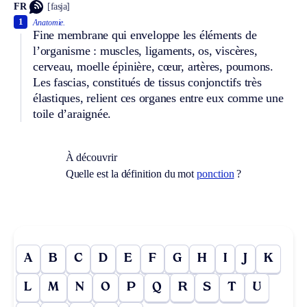
FR
[fasja]
1
Anatomie.
Fine membrane qui enveloppe les éléments de
l’organisme : muscles, ligaments, os, viscères,
cerveau, moelle épinière, cœur, artères, poumons.
Les fascias, constitués de tissus conjonctifs très
élastiques, relient ces organes entre eux comme une
toile d’araignée.
À découvrir
Quelle est la définition du mot
ponction
?
A
B
C
D
E
F
G
H
I
J
K
L
M
N
O
P
Q
R
S
T
U