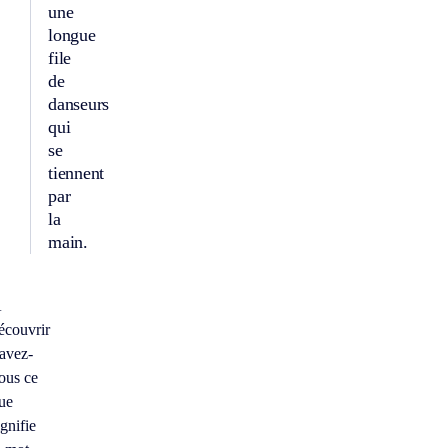
une
longue
file
de
danseurs
qui
se
tiennent
par
la
main.
À
écouvrir
avez-
ous ce
ue
ignifie