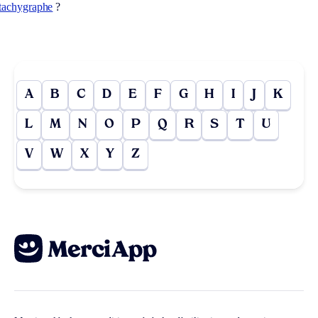
tachygraphe
?
A
B
C
D
E
F
G
H
I
J
K
L
M
N
O
P
Q
R
S
T
U
V
W
X
Y
Z