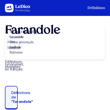
Aller au contenu
Définitions
Farandole
Ne pas confondre
farandole
nom
Danse provençale.
faribole
féminin
Baliverne.
Définitions,
synonymes,
exemples
en français
Définitions
de
“farandole“