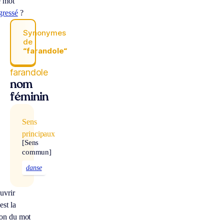
e mot
gressé
?
Synonymes
de
“farandole“
farandole
nom
féminin
Sens
principaux
[Sens
commun]
danse
uvrir
est la
ion du mot