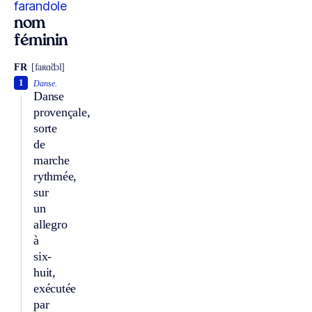
farandole
nom
féminin
FR
[faʀɑ̃dɔl]
1
Danse.
Danse
provençale,
sorte
de
marche
rythmée,
sur
un
allegro
à
six-
huit,
exécutée
par