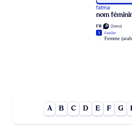
fatma
nom fémini
FR
[fatma]
1
Familier.
Femme (arabe
A
B
C
D
E
F
G