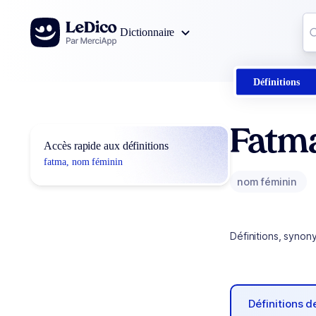
Aller au contenu
Co
Dictionnaire
0
r
Définitions
Fatm
Accès rapide aux définitions
fatma, nom féminin
nom féminin
Définitions, synon
Définitions 