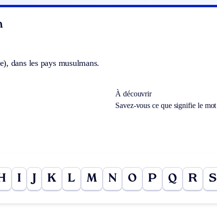
n
), dans les pays musulmans.
À découvrir
Savez-vous ce que signifie le mo
H
I
J
K
L
M
N
O
P
Q
R
S