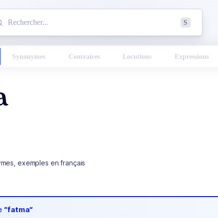
mmencez à chercher un mot dans le dictionnaire :
S
esults found.
Synonymes
Contraires
Locutions
Expressions
a
ymes, exemples en français
de
“fatma“