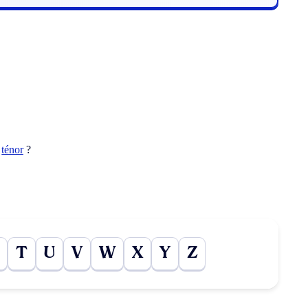
t
ténor
?
T
U
V
W
X
Y
Z