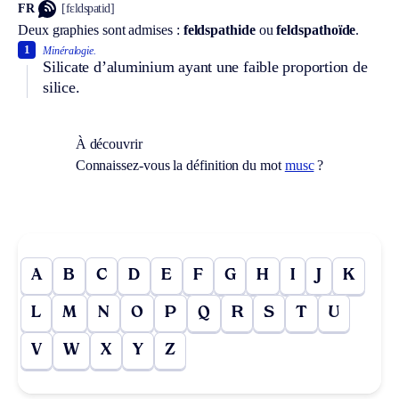
FR
[fɛldspatid]
Deux graphies sont admises :
feldspathide
ou
feldspathoïde
.
1
Minéralogie.
Silicate d’aluminium ayant une faible proportion de
silice.
À découvrir
Connaissez-vous la définition du mot
musc
?
A
B
C
D
E
F
G
H
I
J
K
L
M
N
O
P
Q
R
S
T
U
V
W
X
Y
Z