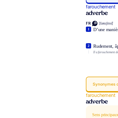
farouchement
adverbe
FR
[faʀuʃmɑ̃]
D’une manièr
1
Rudement, â
2
Il a farouchement d
Synonymes 
farouchement
adverbe
Sens principau