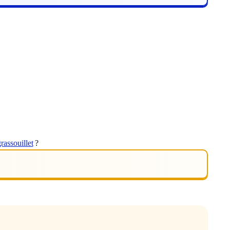
grassouillet
?