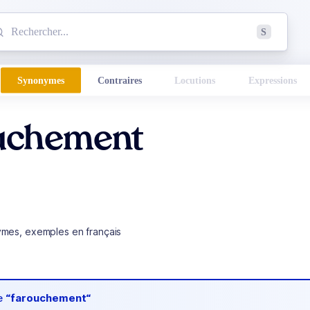
mmencez à chercher un mot dans le dictionnaire :
S
esults found.
Synonymes
Contraires
Locutions
Expressions
uchement
ymes, exemples en français
de
“farouchement“