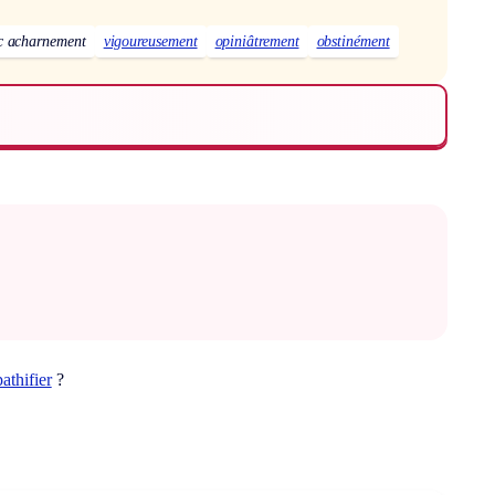
c acharnement
vigoureusement
opiniâtrement
obstinément
pathifier
?