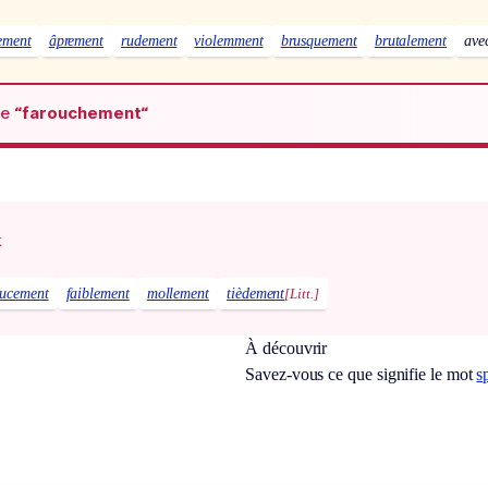
ement
âprement
rudement
violemment
brusquement
brutalement
ave
de
“farouchement“
x
ucement
faiblement
mollement
tièdement
[Litt.]
À découvrir
Savez-vous ce que signifie le mot
s