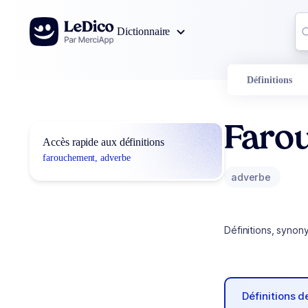
Aller au contenu
Co
Dictionnaire
0
r
Définitions
Faro
Accès rapide aux définitions
farouchement, adverbe
adverbe
Définitions, synon
Définitions 