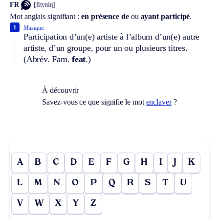
FR
[fityʀiŋ]
Mot anglais signifiant :
en présence de
ou
ayant participé
.
1
Musique.
Participation d’un(e) artiste à l’album d’un(e) autre
artiste, d’un groupe, pour un ou plusieurs titres.
(
Abrév.
Fam.
feat
.)
À découvrir
Savez-vous ce que signifie le mot
enclaver
?
A
B
C
D
E
F
G
H
I
J
K
L
M
N
O
P
Q
R
S
T
U
V
W
X
Y
Z