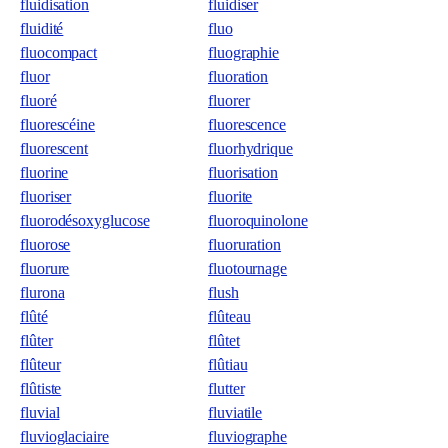
fluidisation
fluidiser
fluidité
fluo
fluocompact
fluographie
fluor
fluoration
fluoré
fluorer
fluorescéine
fluorescence
fluorescent
fluorhydrique
fluorine
fluorisation
fluoriser
fluorite
fluorodésoxyglucose
fluoroquinolone
fluorose
fluoruration
fluorure
fluotournage
flurona
flush
flûté
flûteau
flûter
flûtet
flûteur
flûtiau
flûtiste
flutter
fluvial
fluviatile
fluvioglaciaire
fluviographe