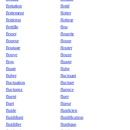
flottation
flotté
flottement
flotter
flotteron
flotteur
flottille
flou
flouer
flouerie
floueur
flouse
floutage
flouter
flouve
flouze
flow
fluage
fluate
flube
fluber
fluctuant
fluctuation
fluctuer
fluctueux
fluence
fluent
fluer
fluet
flueur
fluide
fluidicien
fluidifiant
fluidification
fluidifier
fluidique