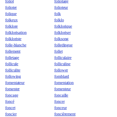
foliot
foliotage
folioter
folioteur
folique
folk
folkeux
folklo
folklore
folklorique
folklorisation
folkloriser
folkloriste
folksong
folle-blanche
folledingue
follement
follet
folletage
folliculaire
follicule
folliculine
folliculite
follower
following
fomblard
fomentateur
fomentation
fomenter
fomenteur
fonçage
fonçaille
foncé
foncer
foncet
fonceur
foncier
foncièrement