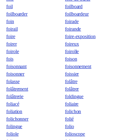
foil
foilboard
foilboarder
foilboardeur
foin
foirade
foirail
foirande
foire
foire-exposition
foirer
foireux
foirole
foirolle
fois
foison
foisonnant
foisonnement
foisonner
foissier
folasse
folâtre
folâtrement
folâtrer
folâtrerie
foldingue
foliacé
foliaire
foliation
folichon
folichonner
folié
folingue
folio
foliole
folioscope