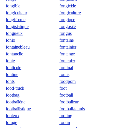
fongible
fongicide
fongiculteur
fongiculture
fongiforme
fongique
fongistatique
fongosité
fongueux
fongus
fonio
fontaine
fontainebleau
fontainier
fontanelle
fontange
fonte
fontenier
fonticule
fontinal
fontine
fontis
fonts
foodporn
food-truck
foot
footbag
football
footballène
footballeur
footballistique
football-tennis
footeux
footing
forage
forain