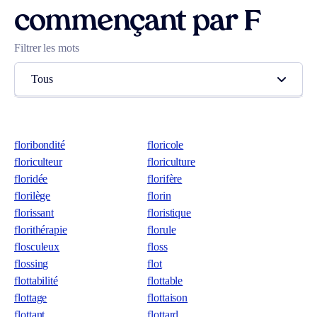
commençant par F
Filtrer les mots
Tous
floribondité
floricole
floriculteur
floriculture
floridée
florifère
florilège
florin
florissant
floristique
florithérapie
florule
flosculeux
floss
flossing
flot
flottabilité
flottable
flottage
flottaison
flottant
flottard