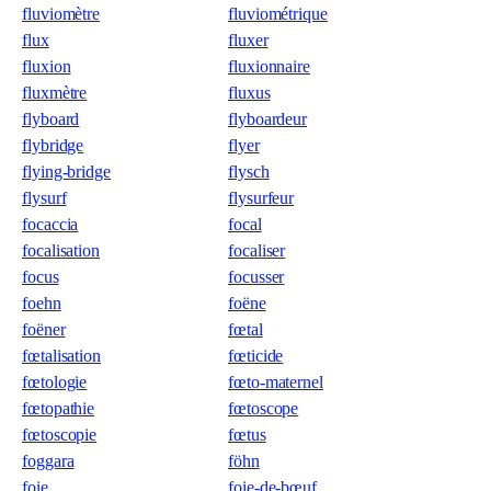
fluviomètre
fluviométrique
flux
fluxer
fluxion
fluxionnaire
fluxmètre
fluxus
flyboard
flyboardeur
flybridge
flyer
flying-bridge
flysch
flysurf
flysurfeur
focaccia
focal
focalisation
focaliser
focus
focusser
foehn
foëne
foëner
fœtal
fœtalisation
fœticide
fœtologie
fœto-maternel
fœtopathie
fœtoscope
fœtoscopie
fœtus
foggara
föhn
foie
foie-de-bœuf