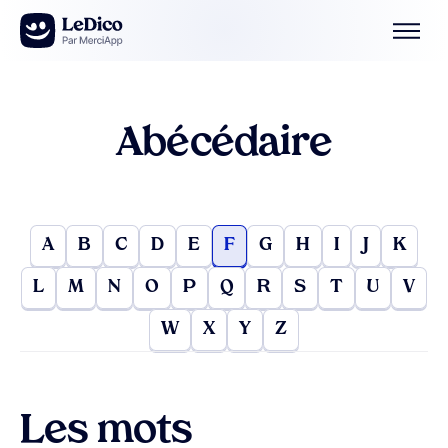
Aller au contenu
Abécédaire
A
B
C
D
E
F
G
H
I
J
K
L
M
N
O
P
Q
R
S
T
U
V
W
X
Y
Z
Les mots