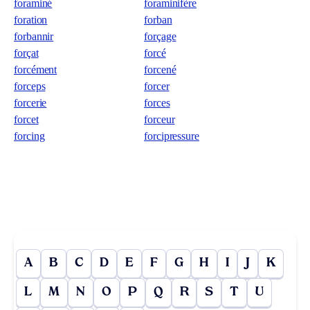
foraminé
foraminifère
foration
forban
forbannir
forçage
forçat
forcé
forcément
forcené
forceps
forcer
forcerie
forces
forcet
forceur
forcing
forcipressure
A
B
C
D
E
F
G
H
I
J
K
L
M
N
O
P
Q
R
S
T
U