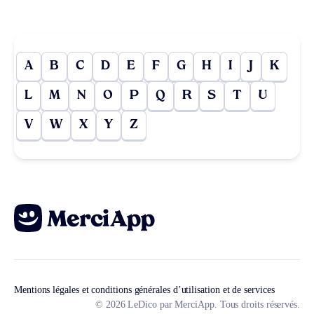
A
B
C
D
E
F
G
H
I
J
K
L
M
N
O
P
Q
R
S
T
U
V
W
X
Y
Z
Mentions légales et conditions générales d’utilisation et de services
© 2026 LeDico par MerciApp. Tous droits réservés.