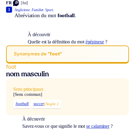
FR
[fut]
1
Anglicisme.
Familier.
Sport.
Abréviation du mot
football
.
À découvrir
Quelle est la définition du mot
épépineur
?
Synonymes de
“foot“
foot
nom masculin
Sens principaux
[Sens commun]
football
soccer
[Anglic.]
À découvrir
Savez-vous ce que signifie le mot
se calaminer
?