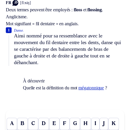
FR
[flɔsiŋ]
Deux termes peuvent être employés :
floss
et
flossing
.
Anglicisme.
Mot signifiant « fil dentaire » en anglais.
1
Danse.
Ainsi nommé pour sa ressemblance avec le
mouvement du fil dentaire entre les dents, danse qui
se caractérise par des balancements de bras de
gauche à droite et de droite à gauche tout en se
déhanchant.
À découvrir
Quelle est la définition du mot
mégatonnique
?
A
B
C
D
E
F
G
H
I
J
K