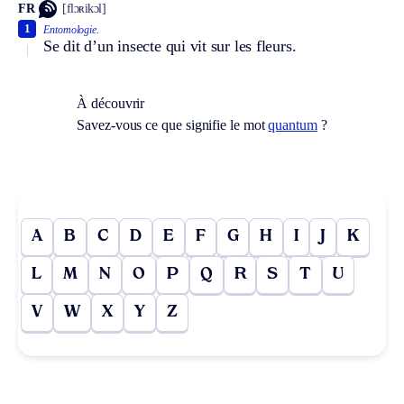
FR
[flɔʀikɔl]
1
Entomologie.
Se dit d’un insecte qui vit sur les fleurs.
À découvrir
Savez-vous ce que signifie le mot
quantum
?
A
B
C
D
E
F
G
H
I
J
K
L
M
N
O
P
Q
R
S
T
U
V
W
X
Y
Z