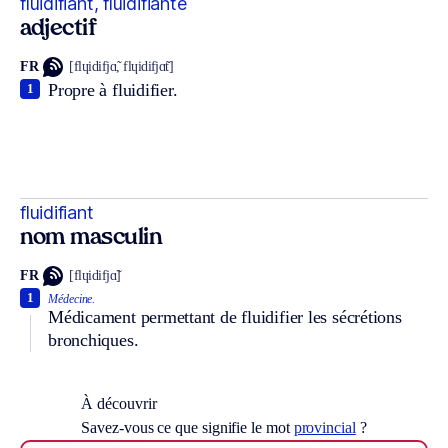
fluidifiant, fluidifiante
adjectif
FR
[flɥidifjɑ̃, flɥidifjɑ̃t]
Propre à fluidifier.
1
fluidifiant
nom masculin
FR
[flɥidifjɑ̃]
1
Médecine.
Médicament permettant de fluidifier les sécrétions
bronchiques.
À découvrir
Savez-vous ce que signifie le mot
provincial
?