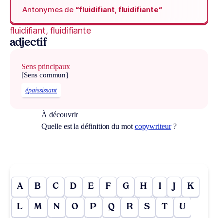
Antonymes de
“fluidifiant, fluidifiante“
fluidifiant, fluidifiante
adjectif
Sens principaux
[Sens commun]
épaississant
À découvrir
Quelle est la définition du mot
copywriteur
?
A
B
C
D
E
F
G
H
I
J
K
L
M
N
O
P
Q
R
S
T
U