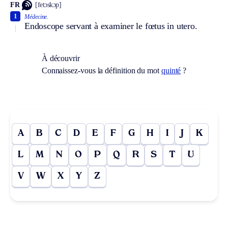
FR
[fetɔskɔp]
1
Médecine.
Endoscope servant à examiner le fœtus in utero.
À découvrir
Connaissez-vous la définition du mot
quinté
?
A
B
C
D
E
F
G
H
I
J
K
L
M
N
O
P
Q
R
S
T
U
V
W
X
Y
Z