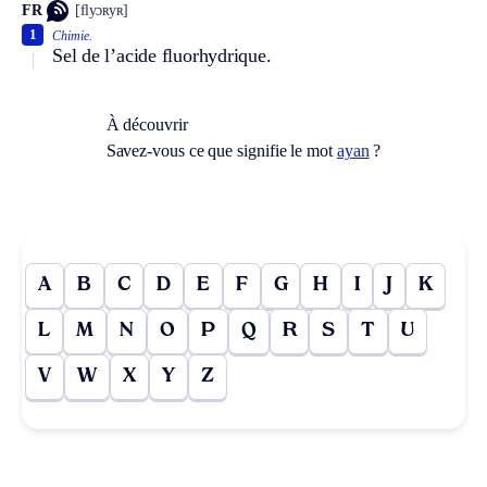
FR
[flyɔʀyʀ]
1
Chimie.
Sel de l’acide fluorhydrique.
À découvrir
Savez-vous ce que signifie le mot
ayan
?
A
B
C
D
E
F
G
H
I
J
K
L
M
N
O
P
Q
R
S
T
U
V
W
X
Y
Z