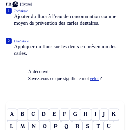
FR
[flyɔʀe]
1
Technique.
Ajouter du fluor à l’eau de consommation comme
moyen de prévention des caries dentaires.
2
Dentisterie.
Appliquer du fluor sur les dents en prévention des
caries.
À découvrir
Savez-vous ce que signifie le mot
velot
?
A
B
C
D
E
F
G
H
I
J
K
L
M
N
O
P
Q
R
S
T
U