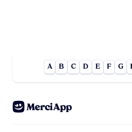
A
B
C
D
E
F
G