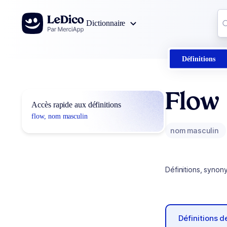
Aller au contenu
Co
Dictionnaire
0
r
Définitions
Flow
Accès rapide aux définitions
flow, nom masculin
nom masculin
Définitions, synon
Définitions 