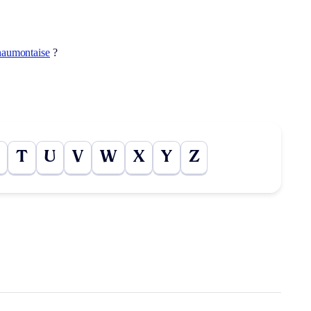
haumontaise
?
T
U
V
W
X
Y
Z