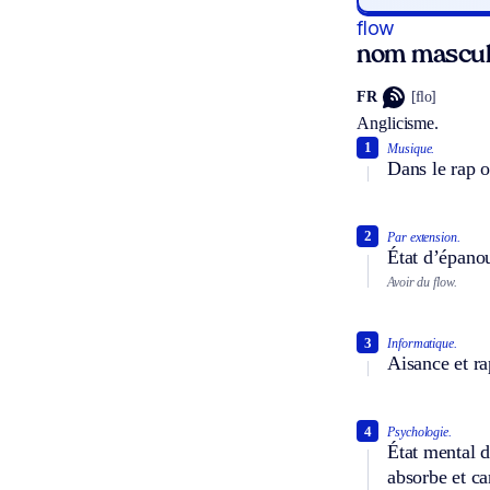
flow
nom mascul
FR
[flo]
Anglicisme.
1
Musique.
Dans le rap o
2
Par extension.
État d’épanou
Avoir du flow.
3
Informatique.
Aisance et ra
4
Psychologie.
État mental d
absorbe et ca