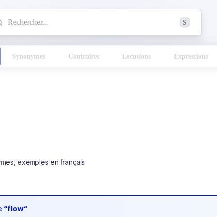
mmencez à chercher un mot dans le dictionnaire :
S
esults found.
Synonymes
Contraires
Locutions
Expressions
ymes, exemples en français
de
“flow“