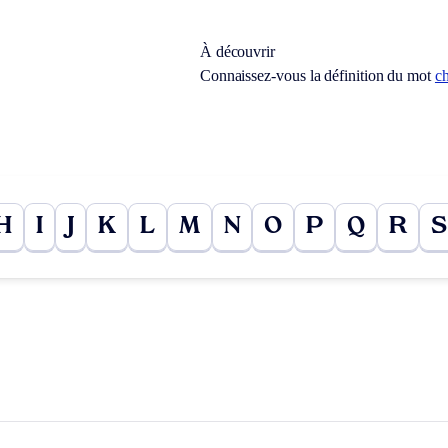
À découvrir
Connaissez-vous la définition du mot
c
H
I
J
K
L
M
N
O
P
Q
R
S