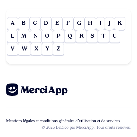
A
B
C
D
E
F
G
H
I
J
K
L
M
N
O
P
Q
R
S
T
U
V
W
X
Y
Z
Mentions légales et conditions générales d’utilisation et de services
© 2026 LeDico par MerciApp. Tous droits réservés.