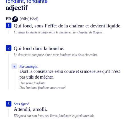
fondant, fondante
adjectif
FR
[fɔ̃dɑ̃, fɔ̃dɑ̃t]
Qui fond, sous l’effet de la chaleur et devient liquide.
1
La neige fondante transformait le chemin en un chapelet de flaques.
Qui fond dans la bouche.
2
Le dessert se compose d’une tarte fondante aux deux chocolats.
a
Par analogie.
Dont la consistance est si douce et si moelleuse qu’il n’est
pas utile de mâcher.
Une poire fondante.
Des bonbons fondants au caramel.
3
Sens figuré.
Attendri, amolli.
Elle posa sur son front ses lèvres fondantes et partit aussitôt.