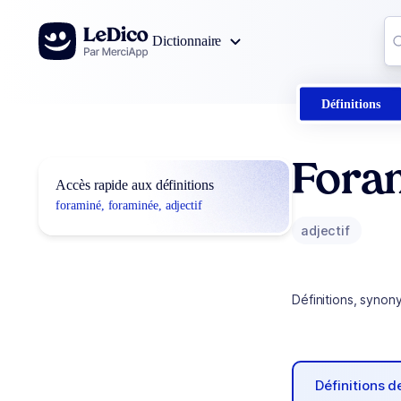
Aller au contenu
Co
Dictionnaire
0
r
Définitions
Fora
Accès rapide aux définitions
foraminé, foraminée, adjectif
adjectif
Définitions, synon
Définitions 