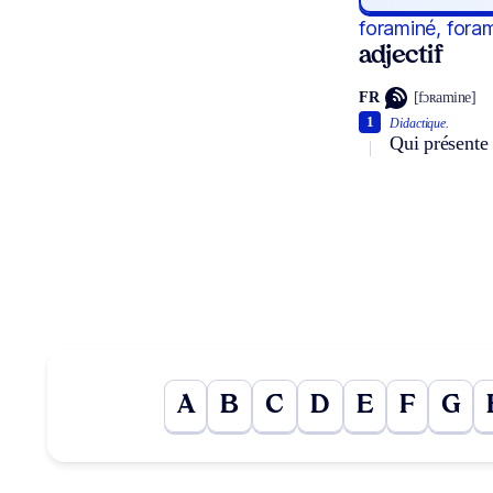
foraminé, fora
adjectif
FR
[fɔʀamine]
1
Didactique.
Qui présente 
A
B
C
D
E
F
G