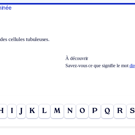
minée
des cellules tubuleuses.
À découvrir
Savez-vous ce que signifie le mot
dir
H
I
J
K
L
M
N
O
P
Q
R
S