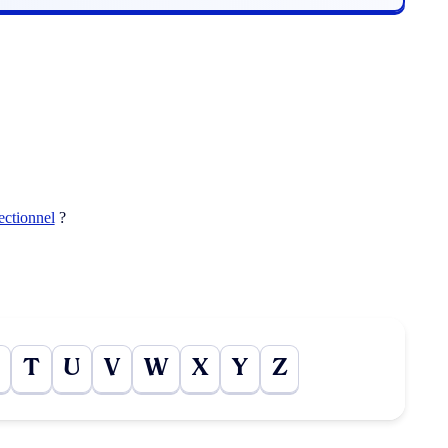
ectionnel
?
T
U
V
W
X
Y
Z