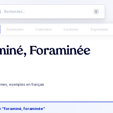
mmencez à chercher un mot dans le dictionnaire :
S
esults found.
Synonymes
Contraires
Locutions
Expressions
miné, Foraminée
ymes, exemples en français
de
“foraminé, foraminée“