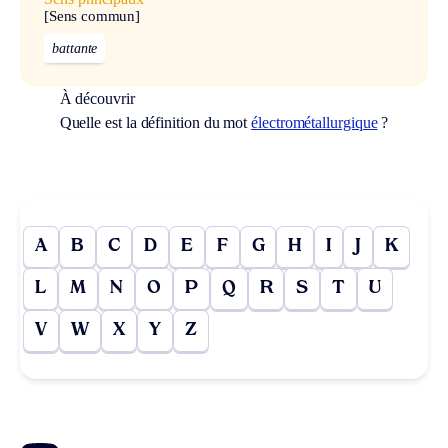
[Sens commun]
battante
À découvrir
Quelle est la définition du mot
électrométallurgique
?
A
B
C
D
E
F
G
H
I
J
K
L
M
N
O
P
Q
R
S
T
U
V
W
X
Y
Z