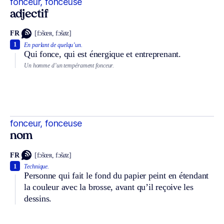
fonceur, fonceuse
adjectif
FR
[fɔ̃sœʀ, fɔ̃søz]
1
En parlant de quelqu’un.
Qui fonce, qui est énergique et entreprenant.
Un homme d’un tempérament fonceur.
fonceur, fonceuse
nom
FR
[fɔ̃sœʀ, fɔ̃søz]
1
Technique.
Personne qui fait le fond du papier peint en étendant
la couleur avec la brosse, avant qu’il reçoive les
dessins.