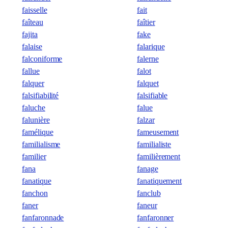
faisselle
fait
faîteau
faîtier
fajita
fake
falaise
falarique
falconiforme
falerne
fallue
falot
falquer
falquet
falsifiabilité
falsifiable
faluche
falue
falunière
falzar
famélique
fameusement
familialisme
familialiste
familier
familièrement
fana
fanage
fanatique
fanatiquement
fanchon
fanclub
faner
faneur
fanfaronnade
fanfaronner