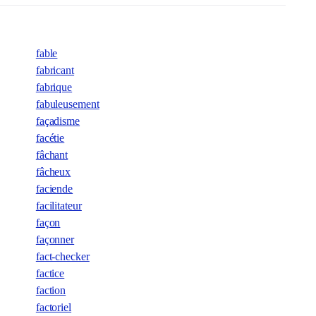
fable
fabricant
fabrique
fabuleusement
façadisme
facétie
fâchant
fâcheux
faciende
facilitateur
façon
façonner
fact-checker
factice
faction
factoriel