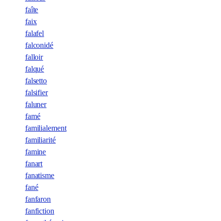
faîte
faix
falafel
falconidé
falloir
falqué
falsetto
falsifier
faluner
famé
familialement
familiarité
famine
fanart
fanatisme
fané
fanfaron
fanfiction