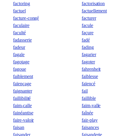
factoring
factorisation
factuel
factuellement
facture-congé
facturer
faculaire
facule
faculté
façure
fadasserie
fadé
fadeur
fading
fagale
fagarier
fagotage
fagoter
fagoue
fahrenheit
faiblement
faiblesse
faïençage
faïencé
faignanter
fail
faillibilité
faillible
faim-calle
faim-valle
fainéantise
faînée
faire-valoir
fair-play
faisan
faisances
faisander
faisanderie