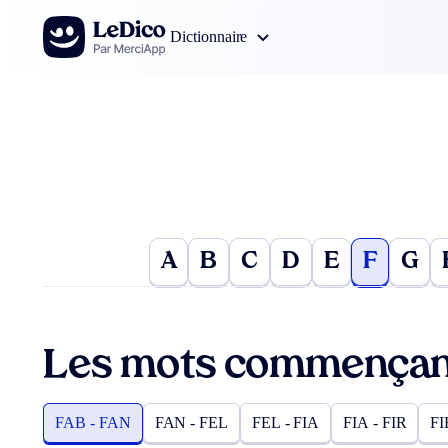
Aller au contenu
Dictionnaire
A
B
C
D
E
F
G
Les mots commençant
FAB - FAN
FAN - FEL
FEL - FIA
FIA - FIR
FI