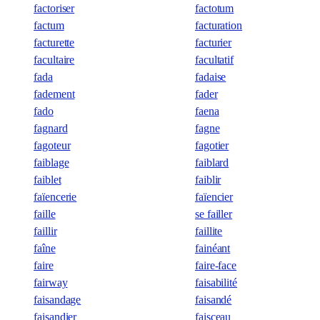
factoriser
factotum
factum
facturation
facturette
facturier
facultaire
facultatif
fada
fadaise
fadement
fader
fado
faena
fagnard
fagne
fagoteur
fagotier
faiblage
faiblard
faiblet
faiblir
faïencerie
faïencier
faille
se failler
faillir
faillite
faîne
fainéant
faire
faire-face
fairway
faisabilité
faisandage
faisandé
faisandier
faisceau