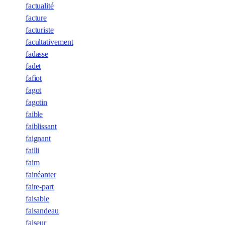
factualité
facture
facturiste
facultativement
fadasse
fadet
fafiot
fagot
fagotin
faible
faiblissant
faignant
failli
faim
fainéanter
faire-part
faisable
faisandeau
faiseur