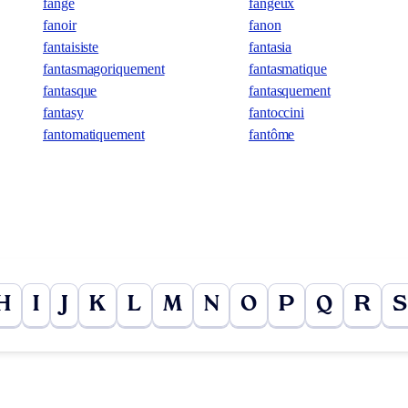
fange
fangeux
fanoir
fanon
fantaisiste
fantasia
fantasmagoriquement
fantasmatique
fantasque
fantasquement
fantasy
fantoccini
fantomatiquement
fantôme
H
I
J
K
L
M
N
O
P
Q
R
S