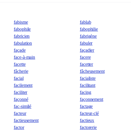
fabisme
fablab
fabophile
fabophilie
fabricien
fabrigène
fabulation
fabuler
façade
façadier
face-à-main
facere
facette
facetter
fâcherie
fâcheusement
facial
facialiste
facilement
facilitant
faciliter
facing
façonné
façonnement
fac-similé
factage
facteur
facteur-clé
factieusement
factieux
factor
factorerie