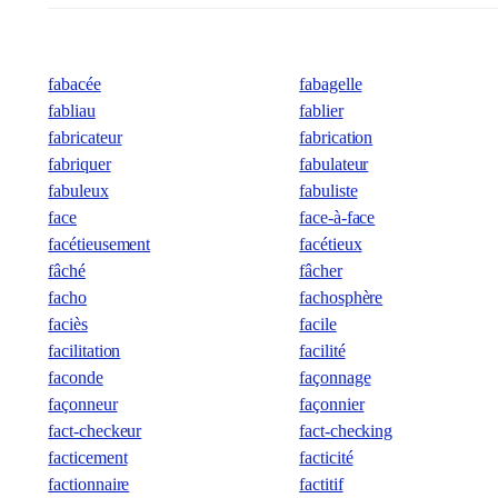
fabacée
fabagelle
fabliau
fablier
fabricateur
fabrication
fabriquer
fabulateur
fabuleux
fabuliste
face
face-à-face
facétieusement
facétieux
fâché
fâcher
facho
fachosphère
faciès
facile
facilitation
facilité
faconde
façonnage
façonneur
façonnier
fact-checkeur
fact-checking
facticement
facticité
factionnaire
factitif