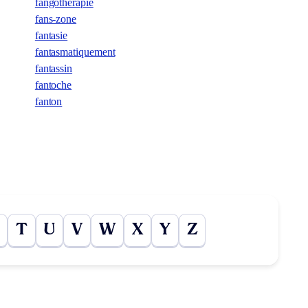
fangothérapie
fans-zone
fantasie
fantasmatiquement
fantassin
fantoche
fanton
T
U
V
W
X
Y
Z