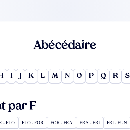
Abécédaire
H
I
J
K
L
M
N
O
P
Q
R
S
 par F
R - FLO
FLO - FOR
FOR - FRA
FRA - FRI
FRI - FUN