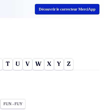
Découvrir le correcteur MerciApp
T
U
V
W
X
Y
Z
FUN - FUY