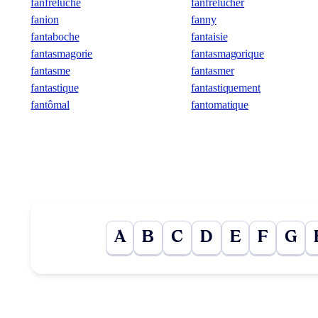
fanfreluche
fanfrelucher
fanion
fanny
fantaboche
fantaisie
fantasmagorie
fantasmagorique
fantasme
fantasmer
fantastique
fantastiquement
fantômal
fantomatique
A
B
C
D
E
F
G