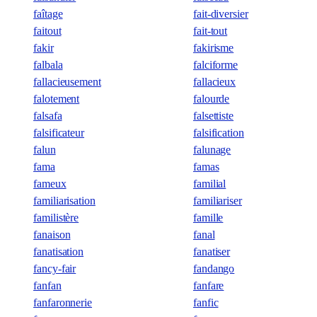
faîtage
fait-diversier
faitout
fait-tout
fakir
fakirisme
falbala
falciforme
fallacieusement
fallacieux
falotement
falourde
falsafa
falsettiste
falsificateur
falsification
falun
falunage
fama
famas
fameux
familial
familiarisation
familiariser
familistère
famille
fanaison
fanal
fanatisation
fanatiser
fancy-fair
fandango
fanfan
fanfare
fanfaronnerie
fanfic