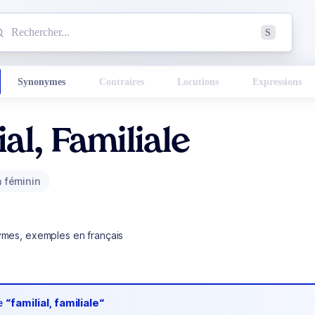
mmencez à chercher un mot dans le dictionnaire :
S
esults found.
Synonymes
Contraires
Locutions
Expressions
ial, Familiale
 féminin
ymes, exemples en français
de
“familial, familiale“