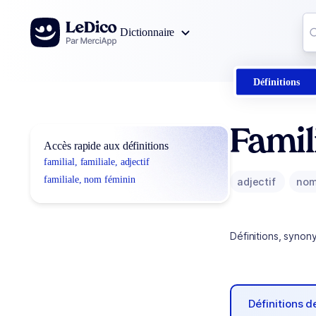
Aller au contenu
Co
Dictionnaire
0
r
Définitions
Famil
Accès rapide aux définitions
familial, familiale, adjectif
familiale, nom féminin
adjectif
nom
Définitions, synon
Définitions 