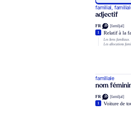
familial, familia
adjectif
FR
[familjal]
Relatif à la f
1
Les liens familiaux.
Les allocations fami
familiale
nom fémini
FR
[familjal]
Voiture de to
1