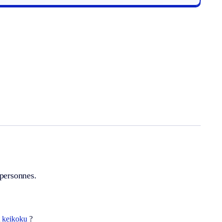
 personnes.
t
keikoku
?