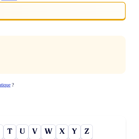
ntique
?
T
U
V
W
X
Y
Z