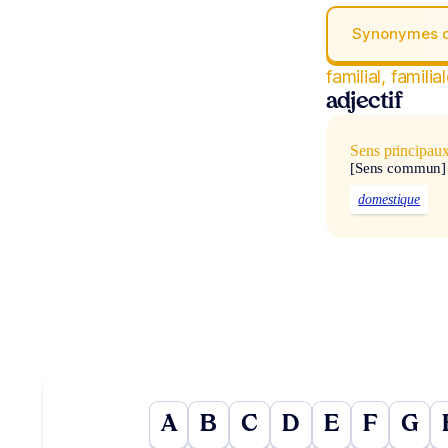
Synonymes 
familial, familia
adjectif
Sens principau
[Sens commun]
domestique
A
B
C
D
E
F
G