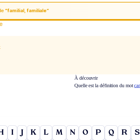
de
“familial, familiale“
le
x
À découvrir
Quelle est la définition du mot
ca
H
I
J
K
L
M
N
O
P
Q
R
S