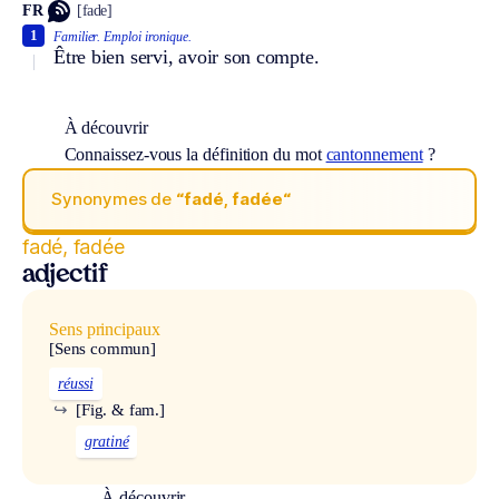
FR
[fade]
1
Familier.
Emploi ironique.
Être bien servi, avoir son compte.
À découvrir
Connaissez-vous la définition du mot
cantonnement
?
Synonymes de
“fadé, fadée“
fadé, fadée
adjectif
Sens principaux
[Sens commun]
réussi
↪
[Fig. & fam.]
gratiné
À découvrir