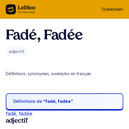
Aller au contenu
Synonymes
Fadé, Fadée
adjectif
Définitions, synonymes, exemples en français
Définitions de
“fadé, fadée“
fadé, fadée
adjectif