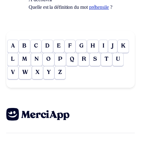
Quelle est la définition du mot
préhensile
?
A
B
C
D
E
F
G
H
I
J
K
L
M
N
O
P
Q
R
S
T
U
V
W
X
Y
Z