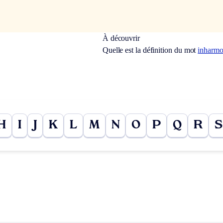
À découvrir
Quelle est la définition du mot
inharm
H
I
J
K
L
M
N
O
P
Q
R
S