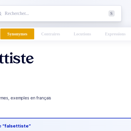
mmencez à chercher un mot dans le dictionnaire :
S
esults found.
Synonymes
Contraires
Locutions
Expressions
ttiste
ymes, exemples en français
de
“falsettiste“