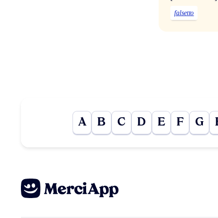
falsetto
A
B
C
D
E
F
G