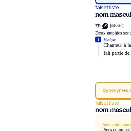
falsettiste
nom mascul
FR
[falsetist]
Deux graphies sont
1
Musique.
Chanteur à la
fait partie d
Synonymes 
falsettiste
nom mascul
Sens principau
[Sens commun]