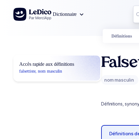
Aller au contenu
Co
Dictionnaire
0
r
Définitions
False
Accès rapide aux définitions
falsettiste, nom masculin
nom masculin
Définitions, synon
Définitions 