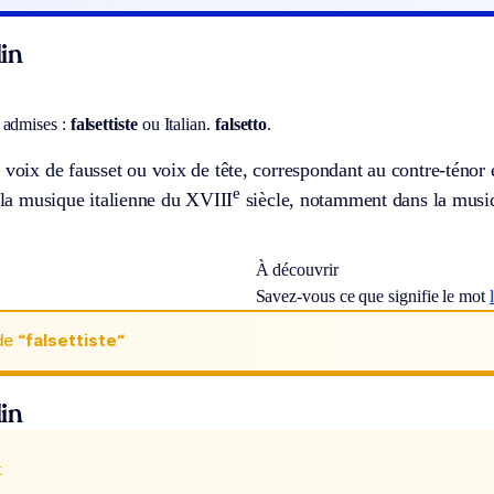
in
 admises :
falsettiste
ou
Italian.
falsetto
.
 voix de fausset ou voix de tête, correspondant au contre-ténor e
e
e la musique italienne du XVIII
siècle, notamment dans la musiq
À découvrir
Savez-vous ce que signifie le mot
de
“falsettiste“
in
x