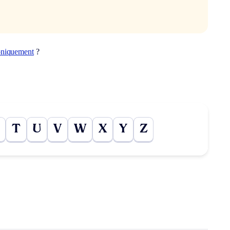
oniquement
?
T
U
V
W
X
Y
Z