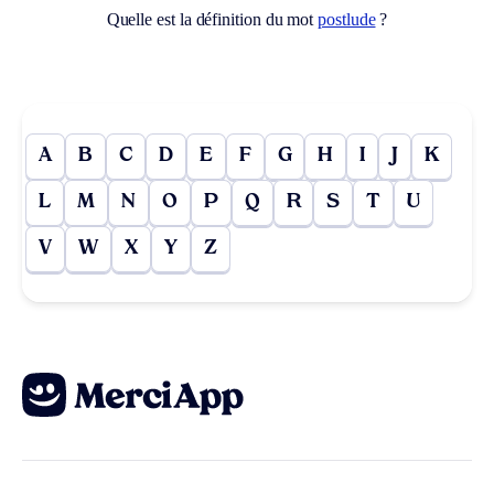
Quelle est la définition du mot
postlude
?
A
B
C
D
E
F
G
H
I
J
K
L
M
N
O
P
Q
R
S
T
U
V
W
X
Y
Z