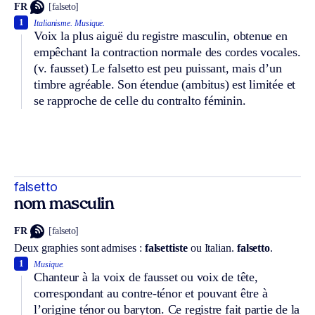
FR
[falseto]
1
Italianisme.
Musique.
Voix la plus aiguë du registre masculin, obtenue en
empêchant la contraction normale des cordes vocales.
(v. fausset)
Le falsetto est peu puissant, mais d’un
timbre agréable. Son étendue (ambitus) est limitée et
se rapproche de celle du contralto féminin.
falsetto
nom masculin
FR
[falseto]
Deux graphies sont admises :
falsettiste
ou
Italian.
falsetto
.
1
Musique.
Chanteur à la voix de fausset ou voix de tête,
correspondant au contre-ténor et pouvant être à
l’origine ténor ou baryton. Ce registre fait partie de la