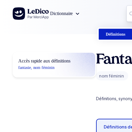
Aller au contenu
Co
Dictionnaire
0
r
Définitions
Fanta
Accès rapide aux définitions
fantasie, nom féminin
nom féminin
Définitions, synon
Définitions 