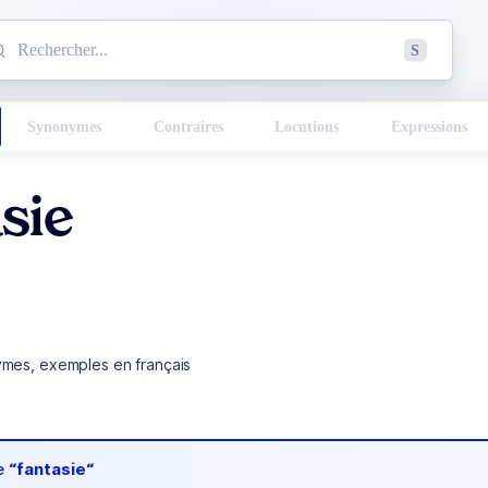
mmencez à chercher un mot dans le dictionnaire :
S
esults found.
Synonymes
Contraires
Locutions
Expressions
sie
ymes, exemples en français
de
“fantasie“