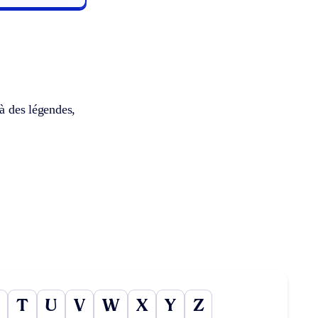
 à des légendes,
T
U
V
W
X
Y
Z