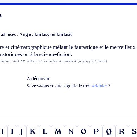
n
 admises :
Anglic.
fantasy
ou
fantasie
.
.
ire et cinématographique mêlant le fantastique et le merveilleux
historiques ou à la science-fiction.
neaux » de J.R.R. Tolkien est l’archétype du roman de fantasy (ou fantasie).
À découvrir
Savez-vous ce que signifie le mot
striduler
?
H
I
J
K
L
M
N
O
P
Q
R
S