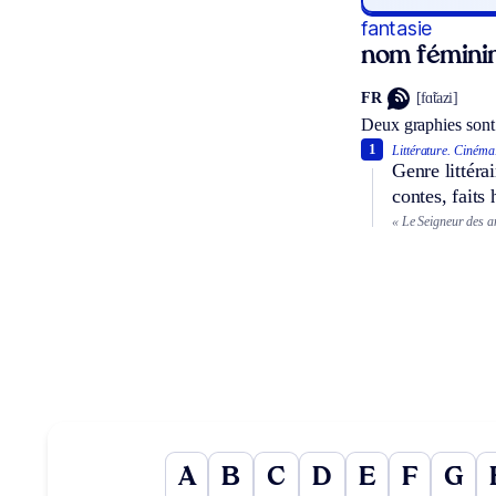
fantasie
nom fémini
FR
[fɑ̃tazi]
Deux graphies sont
1
Littérature.
Cinéma
Genre littéra
contes, faits 
« Le Seigneur des an
A
B
C
D
E
F
G