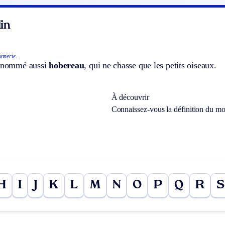
in
nnerie.
, nommé aussi
hobereau
, qui ne chasse que les petits oiseaux.
À découvrir
Connaissez-vous la définition du m
H
I
J
K
L
M
N
O
P
Q
R
S