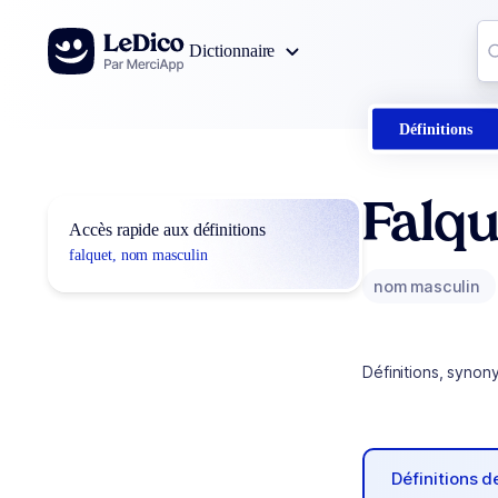
Aller au contenu
Co
Dictionnaire
0
r
Définitions
Falqu
Accès rapide aux définitions
falquet, nom masculin
nom masculin
Définitions, synon
Définitions 