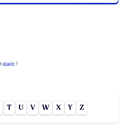
ot
dragée
?
T
U
V
W
X
Y
Z