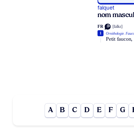
falquet
nom mascul
FR
[falkɛ]
1
Ornithologie.
Fauco
Petit faucon
A
B
C
D
E
F
G