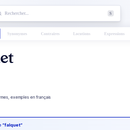
mmencez à chercher un mot dans le dictionnaire :
S
esults found.
Synonymes
Contraires
Locutions
Expressions
et
ymes, exemples en français
de
“falquet“