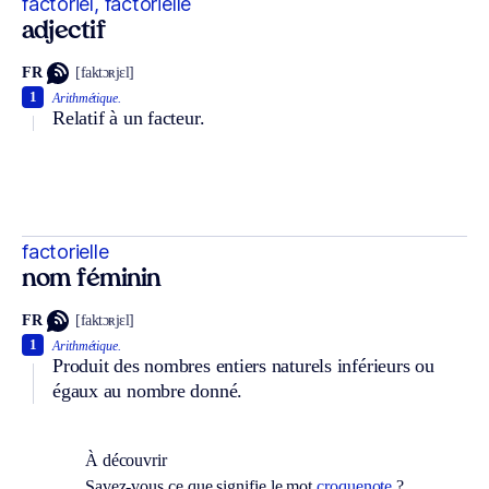
factoriel, factorielle
adjectif
FR
[faktɔʀjɛl]
1
Arithmétique.
Relatif à un facteur.
factorielle
nom féminin
FR
[faktɔʀjɛl]
1
Arithmétique.
Produit des nombres entiers naturels inférieurs ou
égaux au nombre donné.
À découvrir
Savez-vous ce que signifie le mot
croquenote
?