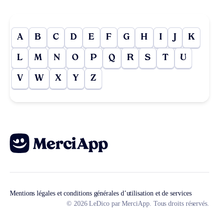
A
B
C
D
E
F
G
H
I
J
K
L
M
N
O
P
Q
R
S
T
U
V
W
X
Y
Z
Mentions légales et conditions générales d’utilisation et de services
© 2026 LeDico par MerciApp. Tous droits réservés.