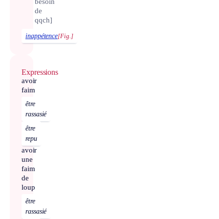
besoin
de
qqch]
inappétence
[Fig.]
Expressions
avoir
faim
être
rassasié
être
repu
avoir
une
faim
de
loup
être
rassasié