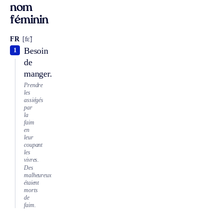
nom
féminin
FR
[fɛ̃]
Besoin
1
de
manger.
Prendre
les
assiégés
par
la
faim
en
leur
coupant
les
vivres.
Des
malheureux
étaient
morts
de
faim.