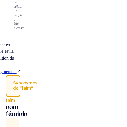
de
câlins.
Le
peuple
a
faim
d’équité.
couvrir
le est la
nition du
nymement
?
Synonymes
de
“faim“
faim
nom
féminin