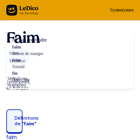
Aller au contenu
Synonymes
Faim
Ne pas confondre
faim
nom
Besoin de manger.
feint
féminin
Simulé.
fin
Définitions,
Bout ; but.
synonymes,
exemples
en français
Définitions
de
“faim“
faim