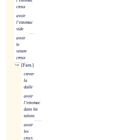
l’estomac
creux
avoir
l’estomac
vide
avoir
le
ventre
creux
↪
[Fam.]
crever
la
dalle
avoir
l’estomac
dans les
talons
avoir
les
crocs