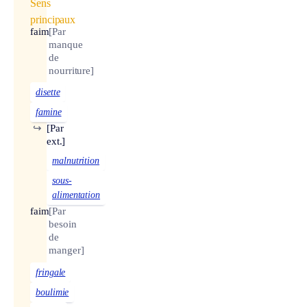
Sens
principaux
faim
[Par
manque
de
nourriture]
disette
famine
↪
[Par
ext.]
malnutrition
sous-
alimentation
faim
[Par
besoin
de
manger]
fringale
boulimie