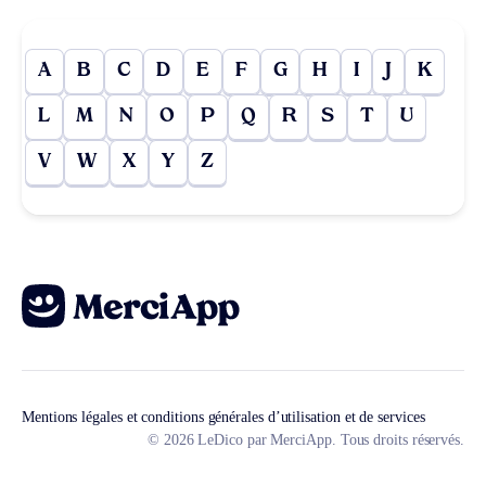
A
B
C
D
E
F
G
H
I
J
K
L
M
N
O
P
Q
R
S
T
U
V
W
X
Y
Z
Mentions légales et conditions générales d’utilisation et de services
© 2026 LeDico par MerciApp. Tous droits réservés.