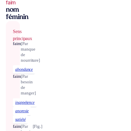
faim
nom
féminin
Sens
principaux
faim
[Par
manque
de
nourriture]
abondance
faim
[Par
besoin
de
manger]
inappétence
anorexie
satiété
faim
[Par
[Fig.]