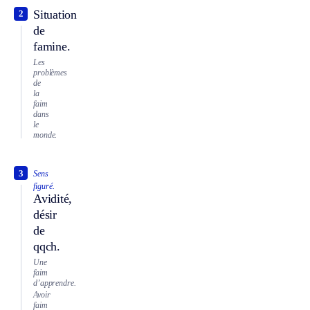
Situation
2
de
famine.
Les
problèmes
de
la
faim
dans
le
monde.
3
Sens
figuré.
Avidité,
désir
de
qqch.
Une
faim
d’apprendre.
Avoir
faim