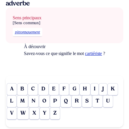
adverbe
Sens principaux
[Sens commun]
pittoresquement
À découvrir
Savez-vous ce que signifie le mot
cartiériste
?
A
B
C
D
E
F
G
H
I
J
K
L
M
N
O
P
Q
R
S
T
U
V
W
X
Y
Z