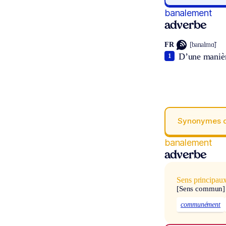
banalement
adverbe
FR
[banalmɑ̃]
D’une manière
1
Synonymes 
banalement
adverbe
Sens principau
[Sens commun]
communément