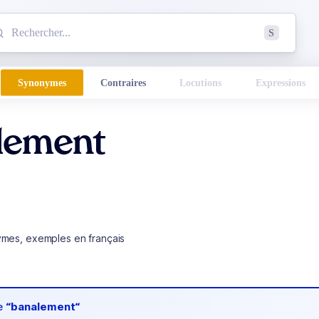
mmencez à chercher un mot dans le dictionnaire :
S
esults found.
Synonymes
Contraires
Locutions
Expressions
lement
ymes, exemples en français
de
“banalement“