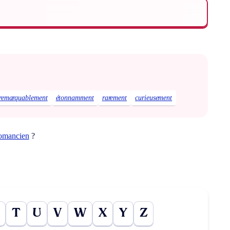
remarquablement
étonnamment
rarement
curieusement
romancien
?
T
U
V
W
X
Y
Z