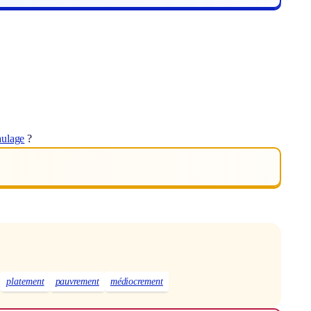
aulage
?
platement
pauvrement
médiocrement