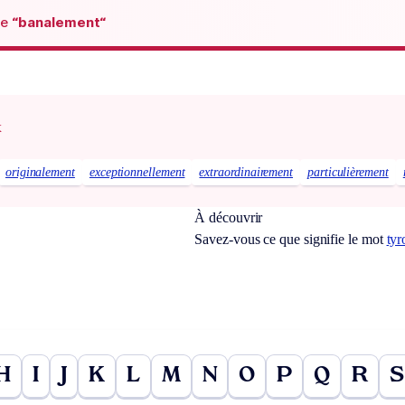
de
“banalement“
x
originalement
exceptionnellement
extraordinairement
particulièrement
À découvrir
Savez-vous ce que signifie le mot
ty
H
I
J
K
L
M
N
O
P
Q
R
S