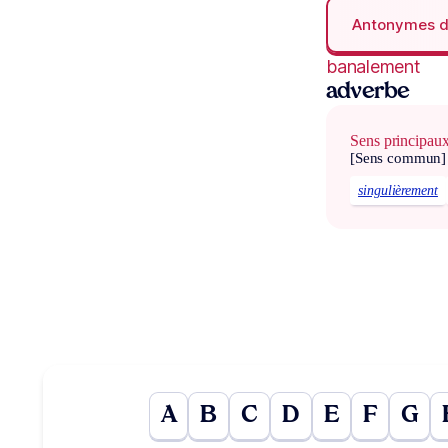
Antonymes 
banalement
adverbe
Sens principau
[Sens commun]
singulièrement
A
B
C
D
E
F
G