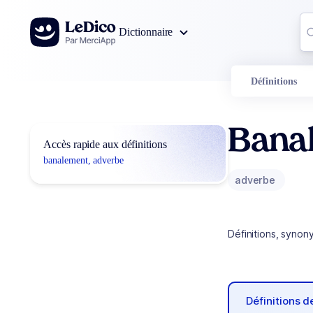
Aller au contenu
Co
Dictionnaire
0
r
Définitions
Bana
Accès rapide aux définitions
banalement, adverbe
adverbe
Définitions, synon
Définitions 