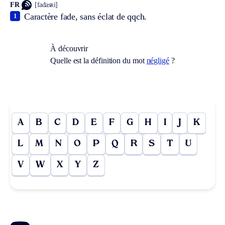
FR
[fadasʀi]
Caractère fade, sans éclat de qqch.
1
À découvrir
Quelle est la définition du mot
négligé
?
A
B
C
D
E
F
G
H
I
J
K
L
M
N
O
P
Q
R
S
T
U
V
W
X
Y
Z