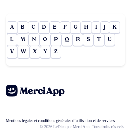
A
B
C
D
E
F
G
H
I
J
K
L
M
N
O
P
Q
R
S
T
U
V
W
X
Y
Z
Mentions légales et conditions générales d’utilisation et de services
© 2026 LeDico par MerciApp. Tous droits réservés.