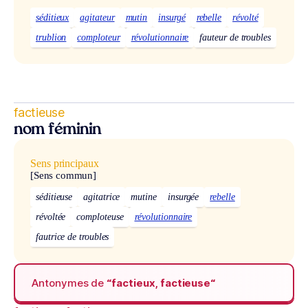
séditieux
agitateur
mutin
insurgé
rebelle
révolté
trublion
comploteur
révolutionnaire
fauteur de troubles
factieuse
nom féminin
Sens principaux
[Sens commun]
séditieuse
agitatrice
mutine
insurgée
rebelle
révoltée
comploteuse
révolutionnaire
fautrice de troubles
Antonymes de
“factieux, factieuse“