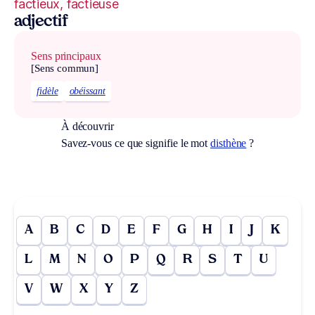
factieux, factieuse
adjectif
Sens principaux
[Sens commun]
fidèle
obéissant
À découvrir
Savez-vous ce que signifie le mot
disthène
?
A
B
C
D
E
F
G
H
I
J
K
L
M
N
O
P
Q
R
S
T
U
V
W
X
Y
Z