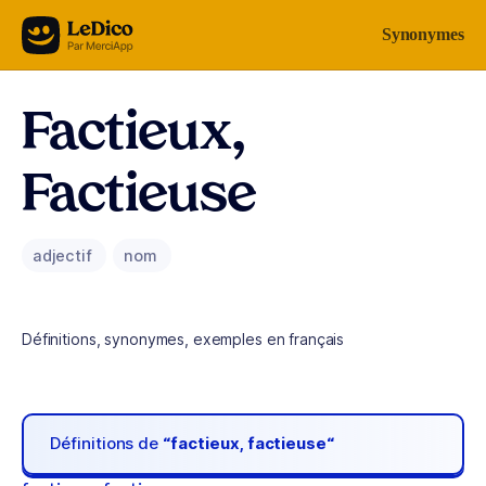
Aller au contenu
Synonymes
Factieux,
Factieuse
adjectif
nom
Définitions, synonymes, exemples en français
Définitions de
“factieux, factieuse“