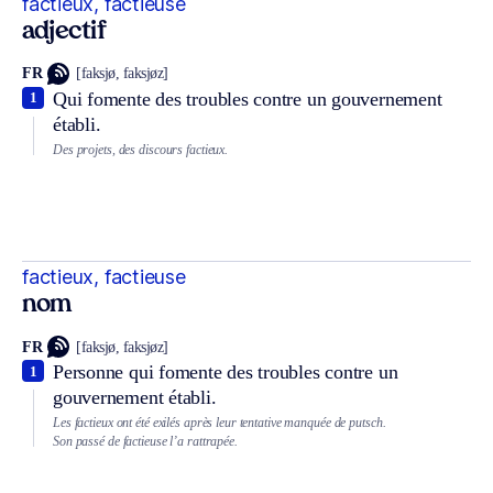
factieux, factieuse
adjectif
FR
[faksjø, faksjøz]
Qui fomente des troubles contre un gouvernement
1
établi.
Des projets, des discours factieux.
factieux, factieuse
nom
FR
[faksjø, faksjøz]
Personne qui fomente des troubles contre un
1
gouvernement établi.
Les factieux ont été exilés après leur tentative manquée de putsch.
Son passé de factieuse l’a rattrapée.