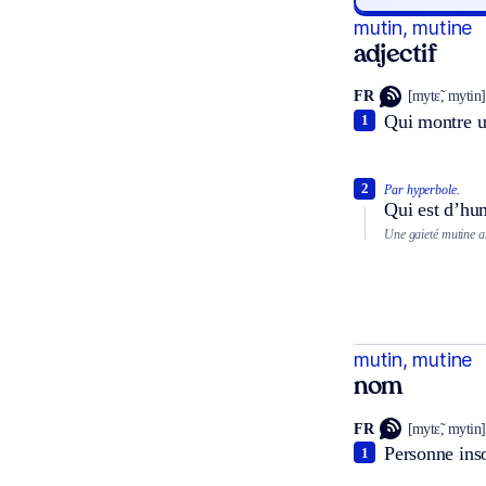
mutin, mutine
adjectif
FR
[mytɛ̃, mytin]
Qui montre un
1
2
Par hyperbole.
Qui est d’hum
Une gaieté mutine a
mutin, mutine
nom
FR
[mytɛ̃, mytin]
Personne inso
1