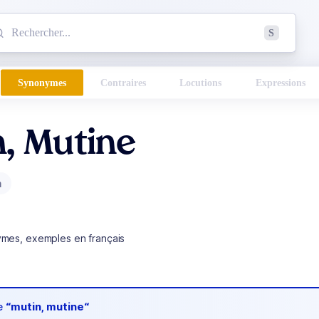
mmencez à chercher un mot dans le dictionnaire :
S
esults found.
Synonymes
Contraires
Locutions
Expressions
, Mutine
m
ymes, exemples en français
de
“mutin, mutine“