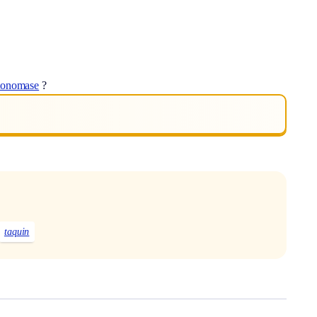
tonomase
?
taquin