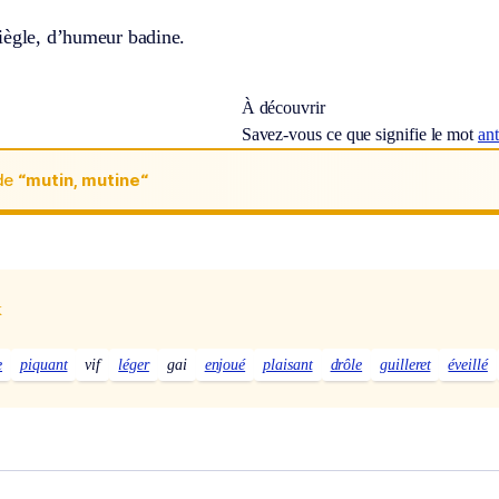
iègle, d’humeur badine.
À découvrir
Savez-vous ce que signifie le mot
an
de
“mutin, mutine“
x
e
piquant
vif
léger
gai
enjoué
plaisant
drôle
guilleret
éveillé