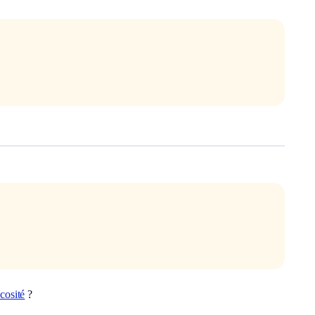
cosité
?