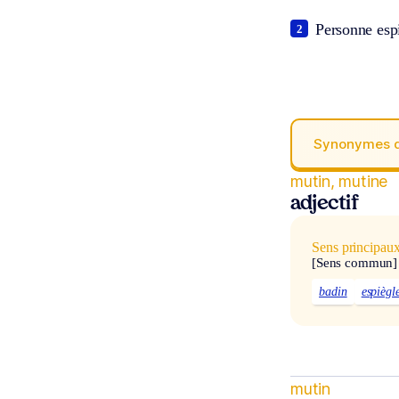
Personne esp
2
Synonymes 
mutin, mutine
adjectif
Sens principau
[Sens commun]
badin
espiègl
mutin