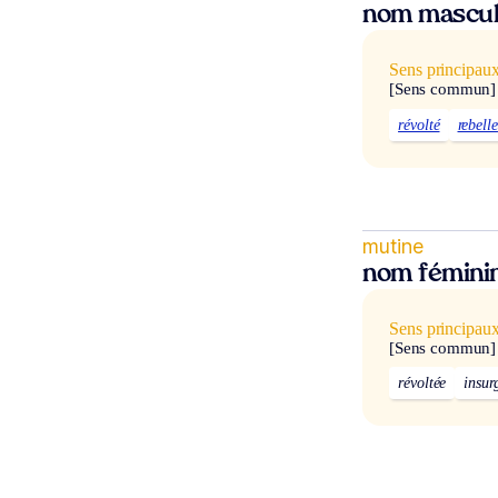
nom mascul
Sens principau
[Sens commun]
révolté
rebelle
mutine
nom fémini
Sens principau
[Sens commun]
révoltée
insur