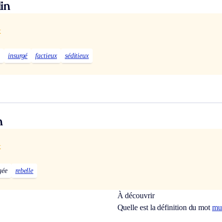
in
x
insurgé
factieux
séditieux
n
x
gée
rebelle
À découvrir
Quelle est la définition du mot
mu