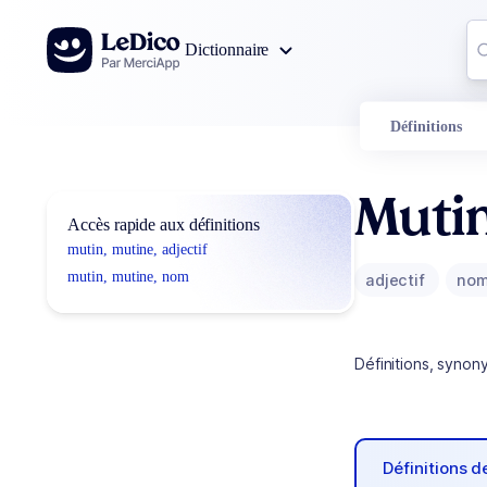
Aller au contenu
Co
Dictionnaire
0
r
Définitions
Mutin
Accès rapide aux définitions
mutin, mutine, adjectif
mutin, mutine, nom
adjectif
no
Définitions, synon
Définitions 