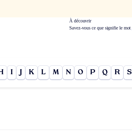
À découvrir
Savez-vous ce que signifie le mot
H
I
J
K
L
M
N
O
P
Q
R
S