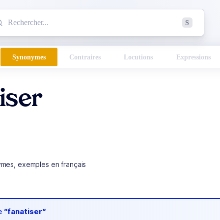
mmencez à chercher un mot dans le dictionnaire :
S
esults found.
Synonymes
Contraires
Locutions
Expressions
iser
ymes, exemples en français
de
“fanatiser“