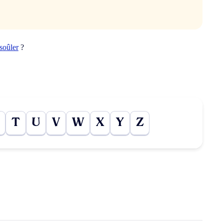
soûler
?
T
U
V
W
X
Y
Z