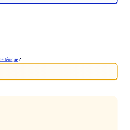
hellénique
?