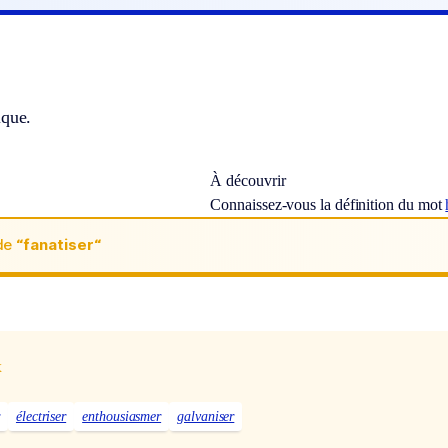
ique.
À découvrir
Connaissez-vous la définition du mot
de
“fanatiser“
x
électriser
enthousiasmer
galvaniser