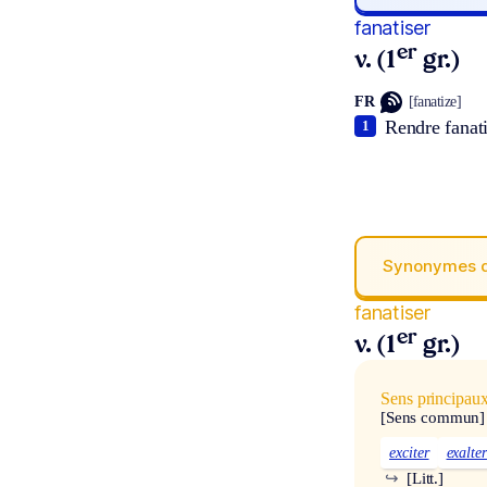
fanatiser
er
v. (1
gr.)
FR
[fanatize]
Rendre fanat
1
Synonymes 
fanatiser
er
v. (1
gr.)
Sens principau
[Sens commun]
exciter
exalter
↪
[Litt.]