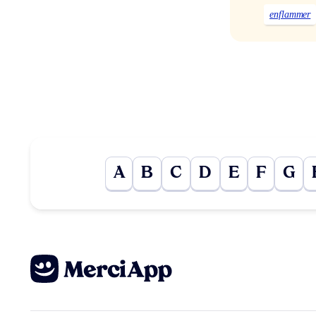
enflammer
A
B
C
D
E
F
G