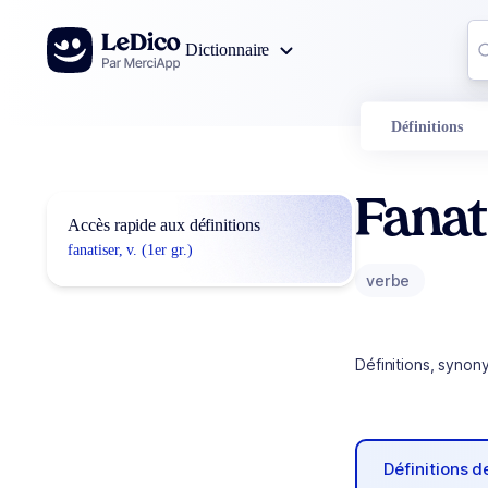
Aller au contenu
Co
Dictionnaire
0
r
Définitions
Fanat
Accès rapide aux définitions
fanatiser, v. (1er gr.)
verbe
Définitions, synon
Définitions 