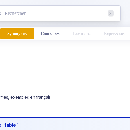
mmencez à chercher un mot dans le dictionnaire :
S
esults found.
Synonymes
Contraires
Locutions
Expressions
ymes, exemples en français
de
“fable“