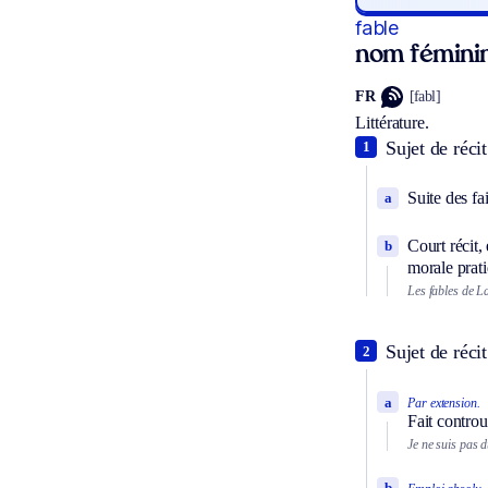
fable
nom fémini
FR
[fabl]
Littérature.
Sujet de récit
1
Suite des fa
a
Court récit,
b
morale prat
Les fables de L
Sujet de réci
2
a
Par extension.
Fait contro
Je ne suis pas d
b