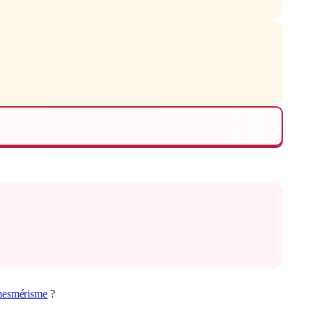
esmérisme
?