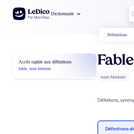
Aller au contenu
Co
Dictionnaire
0
r
Définitions
Fable
Accès rapide aux définitions
fable, nom féminin
nom féminin
Définitions, synon
Définitions 