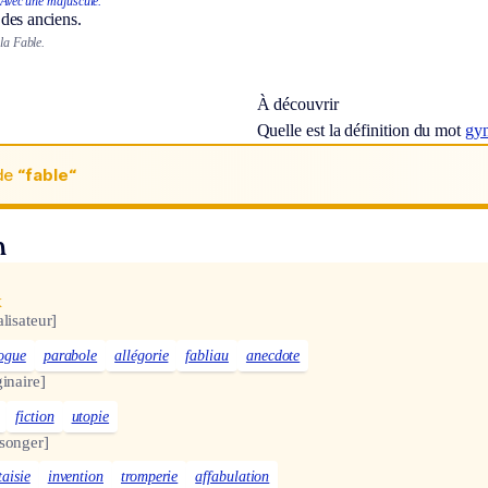
Avec une majuscule.
des anciens.
 la Fable.
À découvrir
Quelle est la définition du mot
gy
de
“fable“
n
x
lisateur]
ogue
parabole
allégorie
fabliau
anecdote
inaire]
fiction
utopie
songer]
taisie
invention
tromperie
affabulation