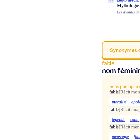
Emploi absolu.
Mythologie 
Les divinités de
Synonymes 
fable
nom fémini
Sens principau
fable
[Récit mora
moralité
apol
fable
[Récit imag
légende
conte
fable
[Récit men
mensonge
fan