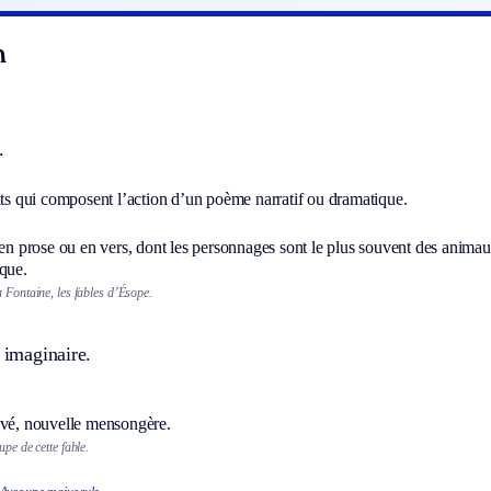
n
.
its qui composent l’action d’un poème narratif ou dramatique.
 en prose ou en vers, dont les personnages sont le plus souvent des animau
ique.
a Fontaine, les fables d’Ésope.
t imaginaire.
uvé, nouvelle mensongère.
upe de cette fable.