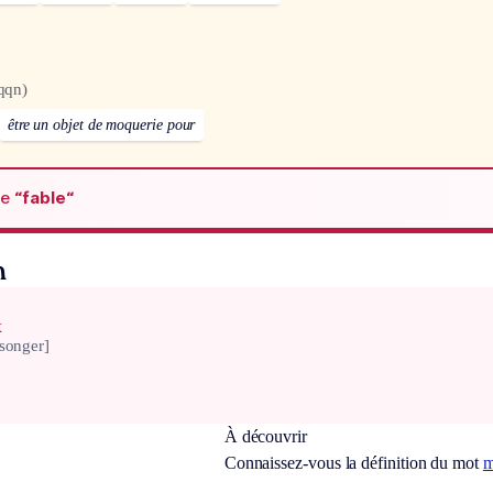
qqn)
être un objet de moquerie pour
de
“fable“
n
x
songer]
À découvrir
Connaissez-vous la définition du mot
m