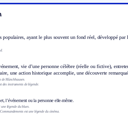
n
ts populaires, ayant le plus souvent un fond réel, développé par 
d.
événement, vie d’une personne célèbre (réelle ou fictive), entrete
aire, une action historique accomplie, une découverte remarquab
n de Münchhausen.
nt des instruments de légende.
bjet, l’événement ou la personne elle-même.
t une légende du blues.
x Commandements est une légende du cinéma.