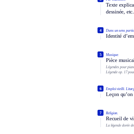
Texte explica
dessinée, etc.
4
Dans un sens partic
Identité d’em
5
Musique.
Pièce musical
Légendes pour pian
Légende op. 17 pour
6
Emploi vieilli.
Litur
Leçon qu’on l
7
Religion.
Recueil de vi
La légende dorée de