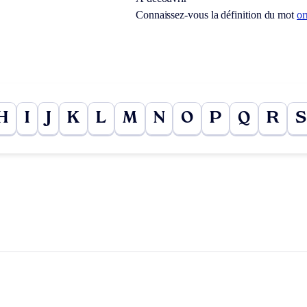
Connaissez-vous la définition du mot
or
H
I
J
K
L
M
N
O
P
Q
R
S