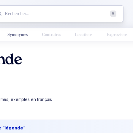
mmencez à chercher un mot dans le dictionnaire :
S
esults found.
Synonymes
Contraires
Locutions
Expressions
nde
ymes, exemples en français
de
“légende“