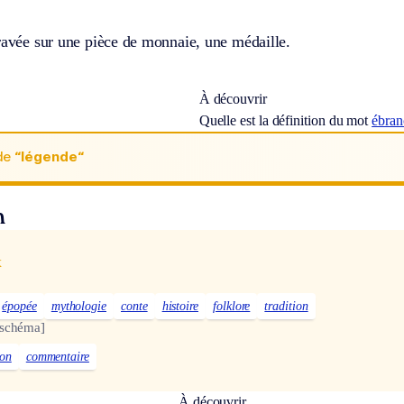
ravée sur une pièce de monnaie, une médaille.
À découvrir
Quelle est la définition du mot
ébra
de
“légende“
n
x
épopée
mythologie
conte
histoire
folklore
tradition
 schéma]
ion
commentaire
À découvrir