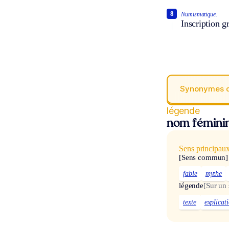
8
Numismatique.
Inscription g
Synonymes 
légende
nom fémini
Sens principau
[Sens commun]
fable
mythe
légende
[Sur un
texte
explicat