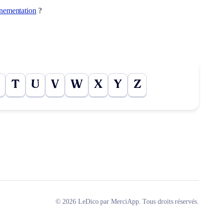
nementation
?
T
U
V
W
X
Y
Z
© 2026 LeDico par MerciApp. Tous droits réservés.