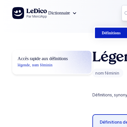
Aller au contenu
Co
Dictionnaire
0
r
Définitions
Lége
Accès rapide aux définitions
légende, nom féminin
nom féminin
Définitions, synon
Définitions 