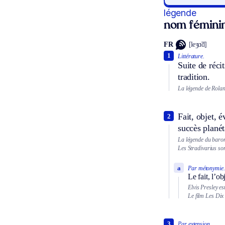
légende
nom fémini
FR
[leʒɑ̃d]
1
Littérature.
Suite de réci
tradition.
La légende de Rolan
Fait, objet, 
2
succès planét
La légende du baro
Les Stradivarius so
a
Par métonymie.
Le fait, l’o
Elvis Presley es
Le film Les Di
3
Par extension.