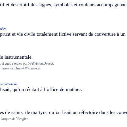
tif et descriptif des signes, symboles et couleurs accompagnant
ulier.
prunt et vie civile totalement fictive servant de couverture à un 
e instrumentale.
o à quatre mains op. 59 d’Anton Dvorak.
 violon de Henryk Wieniawski.
gie catholique.
isait, qu’on récitait à l’office de matines.
es de saints, de martyrs, qu’on lisait au réfectoire dans les couv
 Jacques de Voragine.