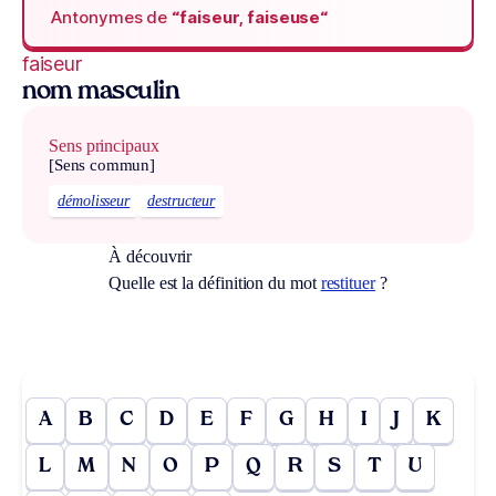
Antonymes de
“faiseur, faiseuse“
faiseur
nom masculin
Sens principaux
[Sens commun]
démolisseur
destructeur
À découvrir
Quelle est la définition du mot
restituer
?
A
B
C
D
E
F
G
H
I
J
K
L
M
N
O
P
Q
R
S
T
U