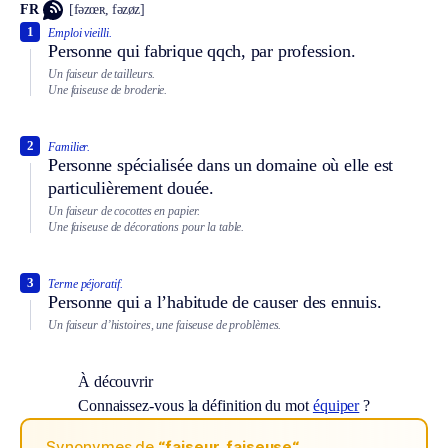
FR
[fəzœʀ, fəzøz]
1
Emploi vieilli.
Personne qui fabrique qqch, par profession.
Un faiseur de tailleurs.
Une faiseuse de broderie.
2
Familier.
Personne spécialisée dans un domaine où elle est
particulièrement douée.
Un faiseur de cocottes en papier.
Une faiseuse de décorations pour la table.
3
Terme péjoratif.
Personne qui a l’habitude de causer des ennuis.
Un faiseur d’histoires, une faiseuse de problèmes.
À découvrir
Connaissez-vous la définition du mot
équiper
?
Synonymes de
“faiseur, faiseuse“