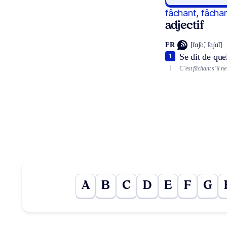
fâchant, fâcha
adjectif
FR
[fɑʃɑ̃, fɑʃɑ̃t]
Se dit de que
1
C’est fâchant s’il ne
A
B
C
D
E
F
G