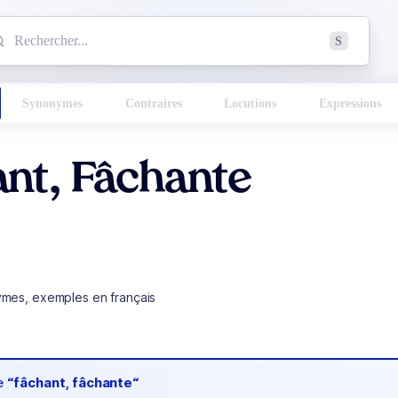
mmencez à chercher un mot dans le dictionnaire :
S
esults found.
Synonymes
Contraires
Locutions
Expressions
nt, Fâchante
ymes, exemples en français
de
“fâchant, fâchante“