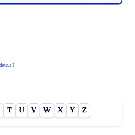
dateur
?
T
U
V
W
X
Y
Z