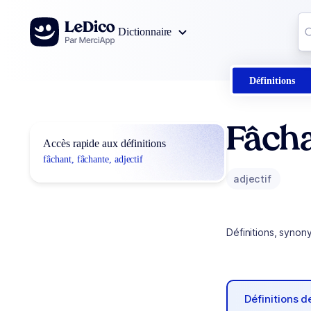
Aller au contenu
Co
Dictionnaire
0
r
Définitions
Fâcha
Accès rapide aux définitions
fâchant, fâchante, adjectif
adjectif
Définitions, synon
Définitions 