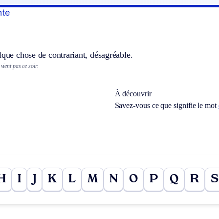
nte
lque chose de contrariant, désagréable.
 vient pas ce soir.
À découvrir
Savez-vous ce que signifie le mot
H
I
J
K
L
M
N
O
P
Q
R
S