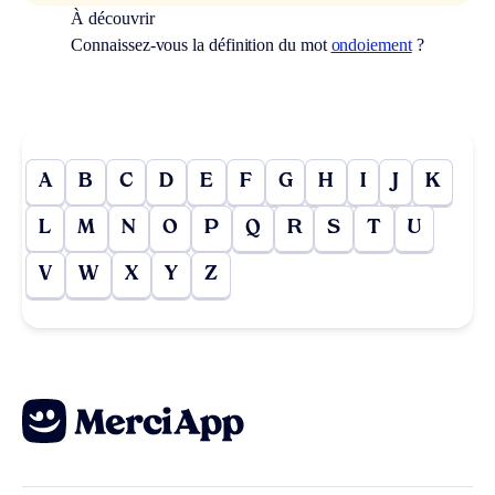
À découvrir
Connaissez-vous la définition du mot
ondoiement
?
A
B
C
D
E
F
G
H
I
J
K
L
M
N
O
P
Q
R
S
T
U
V
W
X
Y
Z