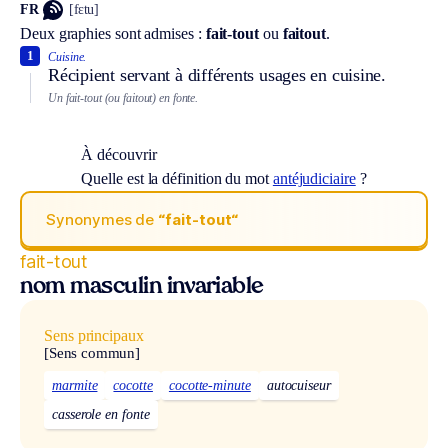
FR
[fɛtu]
Deux graphies sont admises :
fait-tout
ou
faitout
.
1
Cuisine.
Récipient servant à différents usages en cuisine.
Un fait-tout (ou faitout) en fonte.
À découvrir
Quelle est la définition du mot
antéjudiciaire
?
Synonymes de
“fait-tout“
fait-tout
nom masculin invariable
Sens principaux
[Sens commun]
marmite
cocotte
cocotte-minute
autocuiseur
casserole en fonte