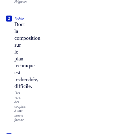
élégantes.
2
Poésie.
Dont
la
composition
sur
le
plan
technique
est
recherchée,
difficile.
Des
vers,
des
couplets
d’une
bonne
facture.