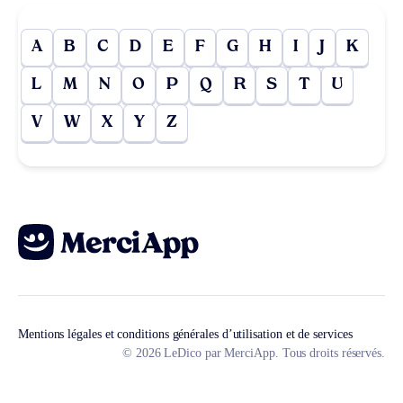
A
B
C
D
E
F
G
H
I
J
K
L
M
N
O
P
Q
R
S
T
U
V
W
X
Y
Z
Mentions légales et conditions générales d’utilisation et de services
© 2026 LeDico par MerciApp. Tous droits réservés.