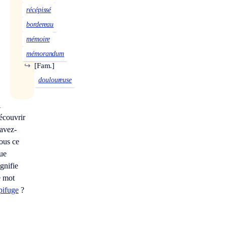
récépissé
bordereau
mémoire
mémorandum
↪
[Fam.]
douloureuse
À
écouvrir
avez-
ous ce
ue
ignifie
e mot
pifuge
?