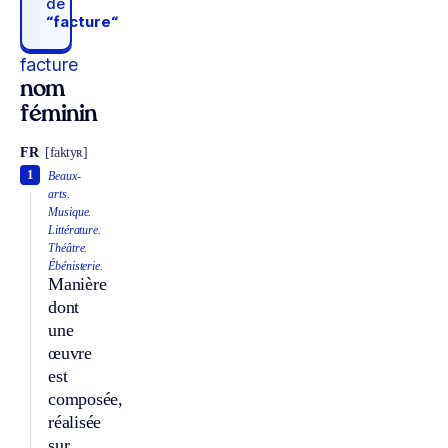
de
“facture“
facture
nom
féminin
FR
[faktyʀ]
1
Beaux-
arts.
Musique.
Littérature.
Théâtre.
Ébénisterie.
Manière
dont
une
œuvre
est
composée,
réalisée
sur