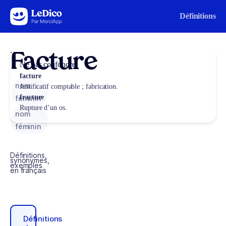
Aller au contenu
Définitions
Facture
Ne pas confondre
facture
nom
Justificatif comptable ; fabrication.
fracture
féminin
Rupture d’un os.
nom
féminin
Définitions,
synonymes,
exemples
en français
Définitions