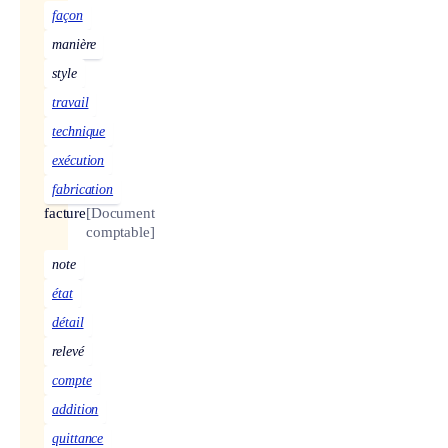
façon
manière
style
travail
technique
exécution
fabrication
facture
[Document
comptable]
note
état
détail
relevé
compte
addition
quittance