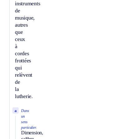
instruments
de
musique,
autres
que
ceux
à
cordes
frottées
qui
relèvent
de
la
lutherie.
a
Dans
un
sens
particulier.
Dimension,
calibre