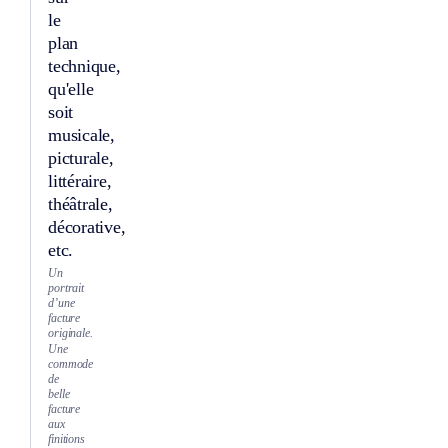
le
plan
technique,
qu'elle
soit
musicale,
picturale,
littéraire,
théâtrale,
décorative,
etc.
Un
portrait
d’une
facture
originale.
Une
commode
de
belle
facture
aux
finitions