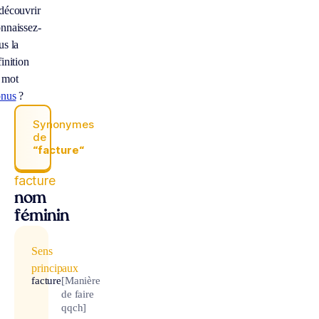
découvrir
nnaissez-
us la
inition
 mot
onus
?
Synonymes
de
“facture“
facture
nom
féminin
Sens
principaux
facture
[Manière
de faire
qqch]