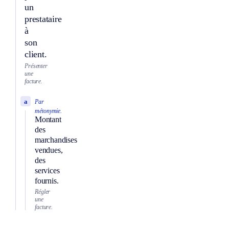
un
prestataire
à
son
client.
Présenter
une
facture.
a
Par
métonymie.
Montant
des
marchandises
vendues,
des
services
fournis.
Régler
une
facture.