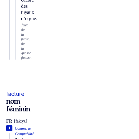
des
tuyaux
d’orgue.
Jeux
de
la
petite,
de
la
grosse
facture.
facture
nom
féminin
FR
[faktyʀ]
1
Commerce.
Comptabilité.