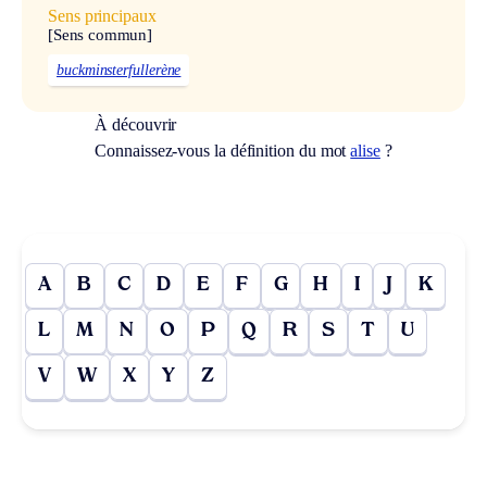
Sens principaux
[Sens commun]
buckminsterfullerène
À découvrir
Connaissez-vous la définition du mot
alise
?
A
B
C
D
E
F
G
H
I
J
K
L
M
N
O
P
Q
R
S
T
U
V
W
X
Y
Z