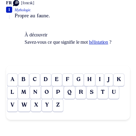
FR
[fonɛsk]
1
Mythologie.
Propre au faune.
À découvrir
Savez-vous ce que signifie le mot
hélistation
?
A
B
C
D
E
F
G
H
I
J
K
L
M
N
O
P
Q
R
S
T
U
V
W
X
Y
Z